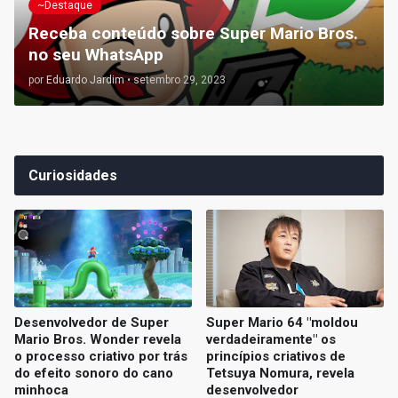
~Destaque
Receba conteúdo sobre Super Mario Bros.
no seu WhatsApp
por
Eduardo Jardim
•
setembro 29, 2023
Curiosidades
Desenvolvedor de Super
Super Mario 64 "moldou
Mario Bros. Wonder revela
verdadeiramente" os
o processo criativo por trás
princípios criativos de
do efeito sonoro do cano
Tetsuya Nomura, revela
minhoca
desenvolvedor