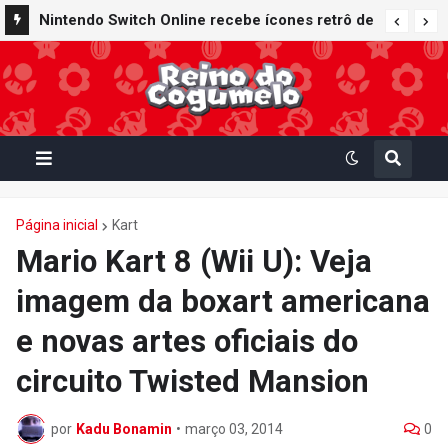
Nintendo Switch Online recebe ícones retrô de
Mario Paint (SNES) e Mario Kart: Super Circuit
(GBA)
Página inicial
Kart
Mario Kart 8 (Wii U): Veja
imagem da boxart americana
e novas artes oficiais do
circuito Twisted Mansion
por
Kadu Bonamin
•
março 03, 2014
0