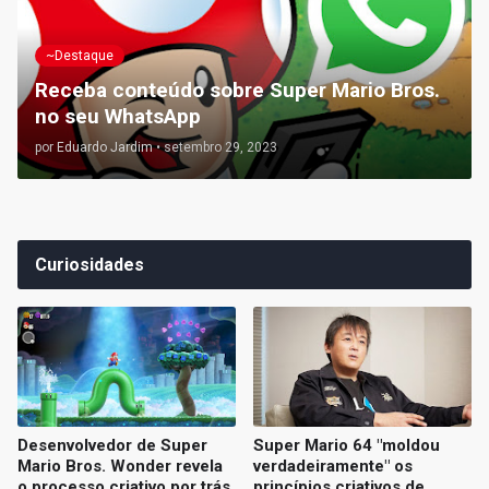
~Destaque
Receba conteúdo sobre Super Mario Bros.
no seu WhatsApp
por
Eduardo Jardim
•
setembro 29, 2023
Curiosidades
Desenvolvedor de Super
Super Mario 64 "moldou
Mario Bros. Wonder revela
verdadeiramente" os
o processo criativo por trás
princípios criativos de