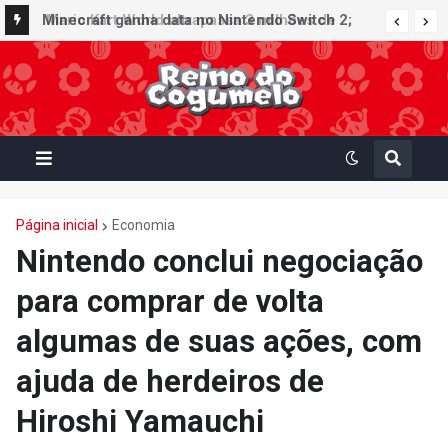
Minecraft ganha data no Nintendo Switch 2;
Super Mario Mash-Up receberá atualização
gráfica exclusiva
Página inicial
Economia
Nintendo conclui negociação
para comprar de volta
algumas de suas ações, com
ajuda de herdeiros de
Hiroshi Yamauchi