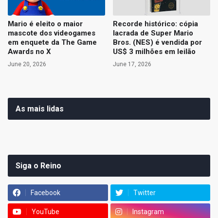
Mario é eleito o maior
Recorde histórico: cópia
mascote dos videogames
lacrada de Super Mario
em enquete da The Game
Bros. (NES) é vendida por
Awards no X
US$ 3 milhões em leilão
June 20, 2026
June 17, 2026
As mais lidas
Siga o Reino
Facebook
Twitter
YouTube
Instagram