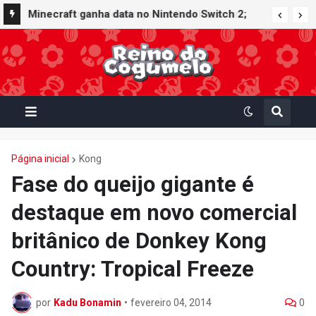
Minecraft ganha data no Nintendo Switch 2;
Super Mario Mash-Up receberá atualização
gráfica exclusiva
Página inicial
Kong
Fase do queijo gigante é
destaque em novo comercial
britânico de Donkey Kong
Country: Tropical Freeze
por
Kadu Bonamin
•
fevereiro 04, 2014
0