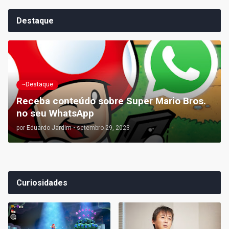
Destaque
~Destaque
Receba conteúdo sobre Super Mario Bros.
no seu WhatsApp
por
Eduardo Jardim
•
setembro 29, 2023
Curiosidades