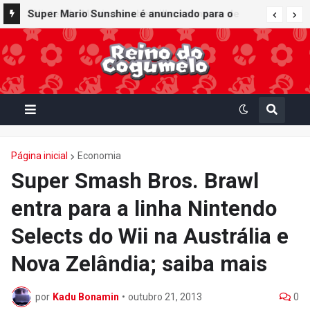
Super Mario Sunshine é anunciado para o
Nintendo GameCube - Nintendo Classics do
Nintendo Switch Online
Página inicial
Economia
Super Smash Bros. Brawl
entra para a linha Nintendo
Selects do Wii na Austrália e
Nova Zelândia; saiba mais
por
Kadu Bonamin
•
outubro 21, 2013
0