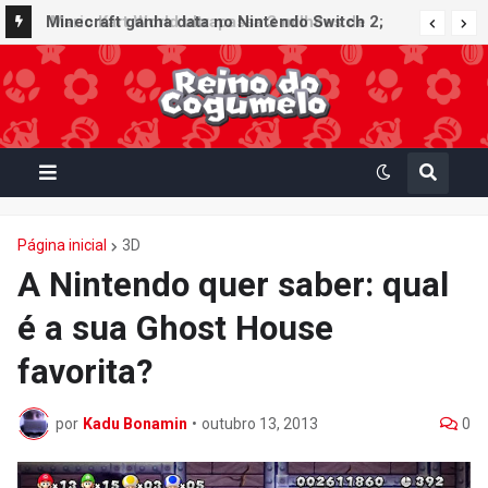
Minecraft ganha data no Nintendo Switch 2;
Super Mario Mash-Up receberá atualização
gráfica exclusiva
Página inicial
3D
A Nintendo quer saber: qual
é a sua Ghost House
favorita?
por
Kadu Bonamin
•
outubro 13, 2013
0