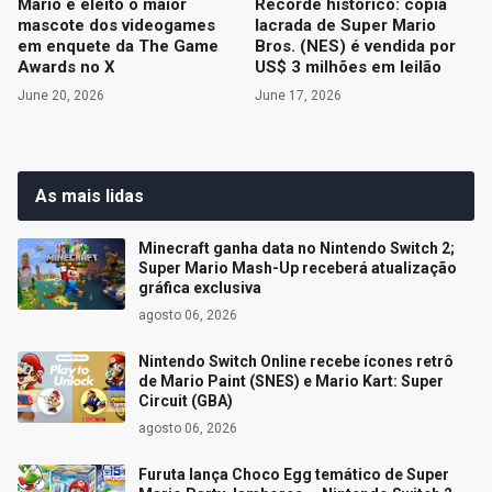
Mario é eleito o maior
Recorde histórico: cópia
mascote dos videogames
lacrada de Super Mario
em enquete da The Game
Bros. (NES) é vendida por
Awards no X
US$ 3 milhões em leilão
June 20, 2026
June 17, 2026
As mais lidas
Minecraft ganha data no Nintendo Switch 2;
Super Mario Mash-Up receberá atualização
gráfica exclusiva
agosto 06, 2026
Nintendo Switch Online recebe ícones retrô
de Mario Paint (SNES) e Mario Kart: Super
Circuit (GBA)
agosto 06, 2026
Furuta lança Choco Egg temático de Super