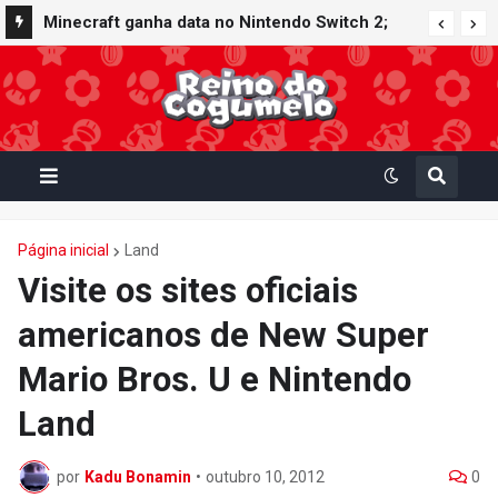
Minecraft ganha data no Nintendo Switch 2;
Super Mario Mash-Up receberá atualização
gráfica exclusiva
Página inicial
Land
Visite os sites oficiais
americanos de New Super
Mario Bros. U e Nintendo
Land
por
Kadu Bonamin
•
outubro 10, 2012
0