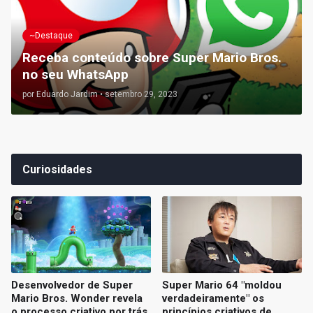
~Destaque
Receba conteúdo sobre Super Mario Bros.
no seu WhatsApp
por
Eduardo Jardim
•
setembro 29, 2023
Curiosidades
Desenvolvedor de Super
Super Mario 64 "moldou
Mario Bros. Wonder revela
verdadeiramente" os
o processo criativo por trás
princípios criativos de