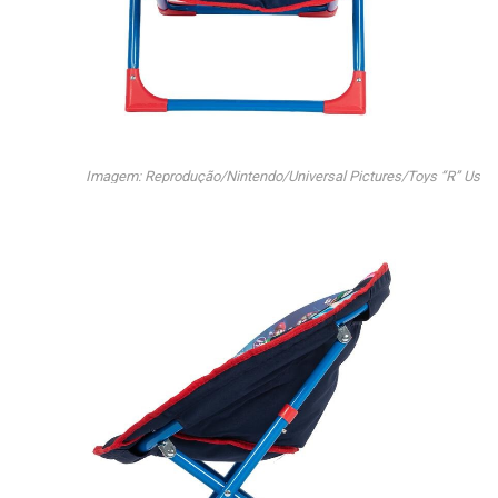
Imagem: Reprodução/Nintendo/Universal Pictures/Toys “R” Us