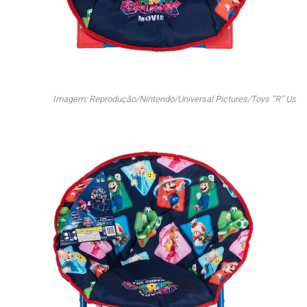
Imagem: Reprodução/Nintendo/Universal Pictures/Toys “R” Us