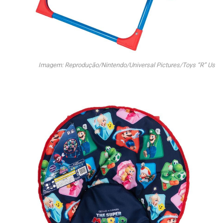
Imagem: Reprodução/Nintendo/Universal Pictures/Toys “R” Us