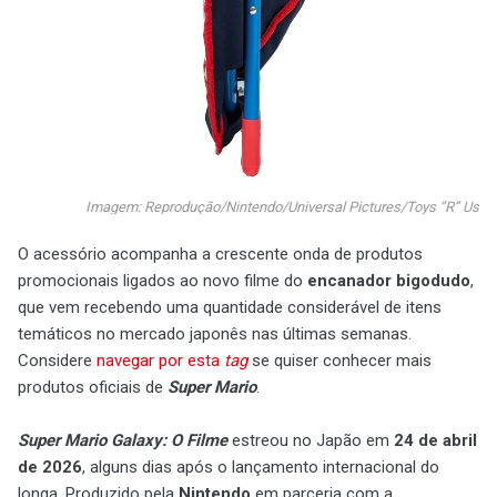
Imagem: Reprodução/Nintendo/Universal Pictures/Toys “R” Us
O acessório acompanha a crescente onda de produtos
promocionais ligados ao novo filme do
encanador bigodudo
,
que vem recebendo uma quantidade considerável de itens
temáticos no mercado japonês nas últimas semanas.
Considere
navegar por esta
tag
se quiser conhecer mais
produtos oficiais de
Super Mario
.
Super Mario Galaxy: O Filme
estreou no Japão em
24 de abril
de 2026
, alguns dias após o lançamento internacional do
longa. Produzido pela
Nintendo
em parceria com a