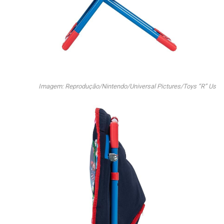
Imagem: Reprodução/Nintendo/Universal Pictures/Toys “R” Us