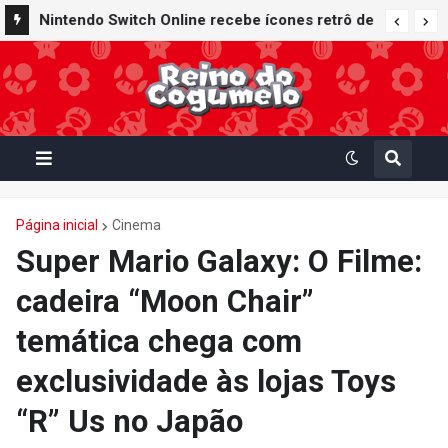
Nintendo Switch Online recebe ícones retrô de
Mario Paint (SNES) e Mario Kart: Super Circuit
(GBA)
Página inicial
Cinema
Super Mario Galaxy: O Filme:
cadeira “Moon Chair”
temática chega com
exclusividade às lojas Toys
“R” Us no Japão