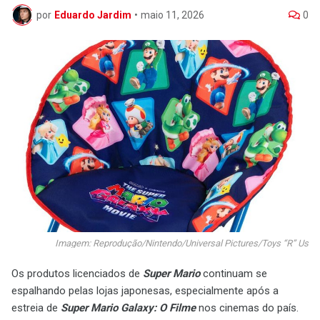
por
Eduardo Jardim
•
maio 11, 2026
0
Imagem: Reprodução/Nintendo/Universal Pictures/Toys “R” Us
Os produtos licenciados de
Super Mario
continuam se
espalhando pelas lojas japonesas, especialmente após a
estreia de
Super Mario Galaxy: O Filme
nos cinemas do país.