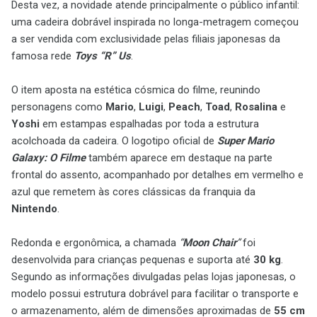
Desta vez, a novidade atende principalmente o público infantil:
uma cadeira dobrável inspirada no longa-metragem começou
a ser vendida com exclusividade pelas filiais japonesas da
famosa rede
Toys “R” Us
.
O item aposta na estética cósmica do filme, reunindo
personagens como
Mario
,
Luigi
,
Peach
,
Toad
,
Rosalina
e
Yoshi
em estampas espalhadas por toda a estrutura
acolchoada da cadeira. O logotipo oficial de
Super Mario
Galaxy: O Filme
também aparece em destaque na parte
frontal do assento, acompanhado por detalhes em vermelho e
azul que remetem às cores clássicas da franquia da
Nintendo
.
Redonda e ergonômica, a chamada
“
Moon Chair
”
foi
desenvolvida para crianças pequenas e suporta até
30 kg
.
Segundo as informações divulgadas pelas lojas japonesas, o
modelo possui estrutura dobrável para facilitar o transporte e
o armazenamento, além de dimensões aproximadas de
55 cm