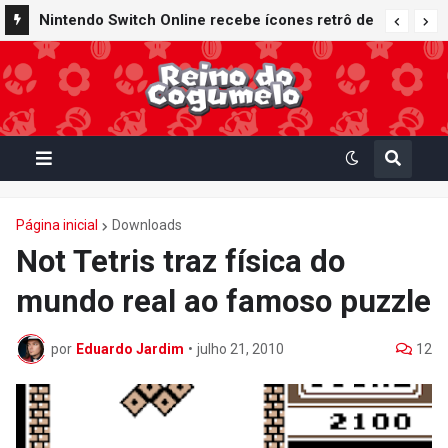
Nintendo Switch Online recebe ícones retrô de
Mario Paint (SNES) e Mario Kart: Super Circuit
(GBA)
Página inicial
Downloads
Not Tetris traz física do
mundo real ao famoso puzzle
por
Eduardo Jardim
•
julho 21, 2010
12