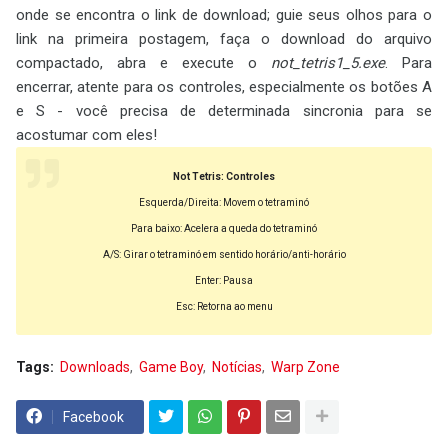
onde se encontra o link de download; guie seus olhos para o
link na primeira postagem, faça o download do arquivo
compactado, abra e execute o
not_tetris1_5.exe
. Para
encerrar, atente para os controles, especialmente os botões A
e S - você precisa de determinada sincronia para se
acostumar com eles!
Not Tetris: Controles
Esquerda/Direita: Movem o tetraminó
Para baixo: Acelera a queda do tetraminó
A/S: Girar o tetraminó em sentido horário/anti-horário
Enter: Pausa
Esc: Retorna ao menu
Tags:
Downloads
Game Boy
Notícias
Warp Zone
Facebook