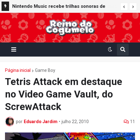
Nintendo Music recebe trilhas sonoras de
Virtual Boy Wario Land, Mario Clash e Mario's
Tennis em adição histórica ao catálogo
Página inicial
Game Boy
Tetris Attack em destaque
no Video Game Vault, do
ScrewAttack
por
Eduardo Jardim
•
julho 22, 2010
11