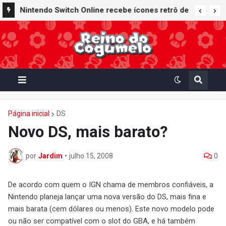
Nintendo Switch Online recebe ícones retrô de
Mario Paint (SNES) e Mario Kart: Super Circuit
(GBA)
Página inicial
DS
Novo DS, mais barato?
por
Jardim
•
julho 15, 2008
0
De acordo com quem o IGN chama de membros confiáveis, a
Nintendo planeja lançar uma nova versão do DS, mais fina e
mais barata (cem dólares ou menos). Este novo modelo pode
ou não ser compatível com o slot do GBA, e há também