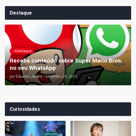
Destaque
~Destaque
Receba conteúdo sobre Super Mario Bros.
no seu WhatsApp
por
Eduardo Jardim
•
setembro 29, 2023
Curiosidades