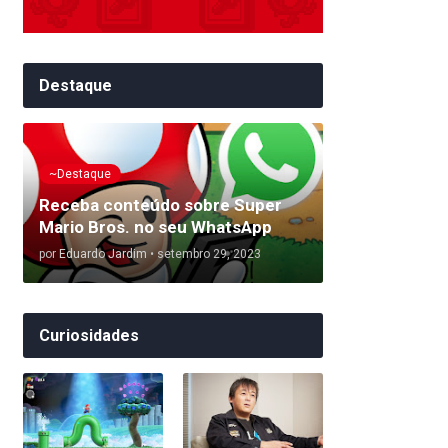
Destaque
~Destaque
Receba conteúdo sobre Super
Mario Bros. no seu WhatsApp
por
Eduardo Jardim
•
setembro 29, 2023
Curiosidades