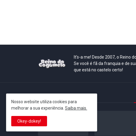
It's-a me! Desde 2007, o Reino 
Se você é fã da franquia e de su
que está no castelo certo!
This is cinema!
Nosso website utiliza cookies para
melhorar a sua experiência.
Saiba mais.
Okey-dokey!