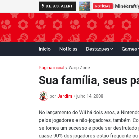
Minecraft 
D.E.B.S. ALERT
NOTÍCIAS
Início
Notícias
Destaques
Games
Página inicial
Warp Zone
Sua família, seus p
por
Jardim
•
julho 14, 2008
No lançamento do Wii há dois anos, a Ninten
pelos jogadores e não-jogadores, também. Co
se tornou um sucesso e pode ser desfrutado p
quase 90% dos jogadores estão frequente ou