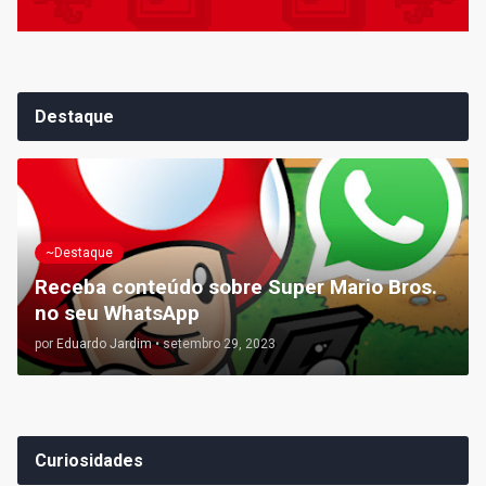
Destaque
~Destaque
Receba conteúdo sobre Super Mario Bros.
no seu WhatsApp
por
Eduardo Jardim
•
setembro 29, 2023
Curiosidades