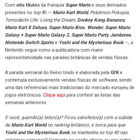
Com
oito títulos
da franquia
Super Mario
e seus derivados
presentes no
top
40 —
Mario Kart World
,
Pokémon Pokopia
,
Tomodachi Life: Living the Dream
,
Donkey Kong Bananza
,
Mario Kart 8 Deluxe
,
Super Mario Bros. Wonder
,
Super Mario
Galaxy + Super Mario Galaxy 2
,
Super Mario Party Jamboree
,
Nintendo Switch Sports
e
Yoshi and the Mysterious Book
—, a
Nintendo segue como a publicadora com maior
representatividade nas paradas britânicas de vendas físicas.
A parada semanal do Reino Unido é elaborada pela
GfK
e
contempla exclusivamente vendas físicas de
software
, sendo
uma das referências mais tradicionais do mercado europeu de
jogos eletrônicos.
Clique aqui
para conferir as listas das
semanas anteriores.
E você, querido(a) leitor(a)? Ficou satisfeito(a) com a subida
de
Mario Kart World
no ranking britânico, e torce para que
Yoshi and the Mysterious Book
se mantenha no top 40 nas