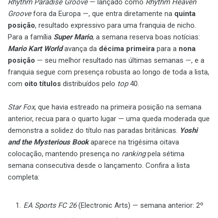
Rhythm Paradise Groove
— lançado como
Rhythm Heaven
Groove
fora da Europa —, que entra diretamente na
quinta
posição
, resultado expressivo para uma franquia de nicho.
Para a família
Super Mario
, a semana reserva boas notícias:
Mario Kart World
avança da
décima primeira
para a
nona
posição
— seu melhor resultado nas últimas semanas —, e a
franquia segue com presença robusta ao longo de toda a lista,
com
oito títulos
distribuídos pelo
top
40.
Star Fox
, que havia estreado na primeira posição na semana
anterior, recua para o quarto lugar — uma queda moderada que
demonstra a solidez do título nas paradas britânicas.
Yoshi
and the Mysterious Book
aparece na trigésima oitava
colocação, mantendo presença no
ranking
pela sétima
semana consecutiva desde o lançamento. Confira a lista
completa:
EA Sports FC 26
(Electronic Arts) — semana anterior: 2º