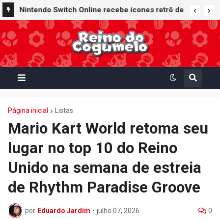
Nintendo Switch Online recebe ícones retrô de
Mario Paint (SNES) e Mario Kart: Super Circuit
(GBA)
Página inicial
Listas
Mario Kart World retoma seu
lugar no top 10 do Reino
Unido na semana de estreia
de Rhythm Paradise Groove
por
Eduardo Jardim
•
julho 07, 2026
0