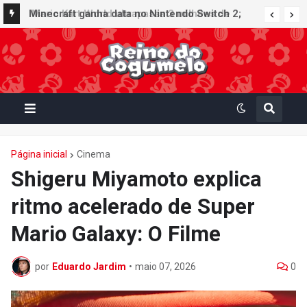
Minecraft ganha data no Nintendo Switch 2;
Super Mario Mash-Up receberá atualização
gráfica exclusiva
Página inicial
Cinema
Shigeru Miyamoto explica
ritmo acelerado de Super
Mario Galaxy: O Filme
por
Eduardo Jardim
•
maio 07, 2026
0