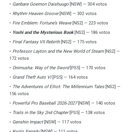
Ganbare Goemon Daishuugo
[NSW] — 304 votos
Rhythm Heaven Groove
[NSW] — 302 votos
Fire Emblem: Fortune’s Weave
[NS2] — 223 votos
Yoshi and the Mysterious Book
[NS2] — 186 votos
Final Fantasy VII Rebirth
[NS2] — 175 votos
Professor Layton and the New World of Steam
[NS2] —
172 votos
Onimusha: Way of the Sword
[PS5] — 170 votos
Grand Theft Auto VI
[PS5] — 164 votos
The Adventures of Elliot: The Millennium Tales
[NS2] —
156 votos
Powerful Pro Baseball 2026-2027
[NSW] — 140 votos
Trails in the Sky 2nd Chapter
[PS5] — 138 votos
Genshin Impact
[NSW] — 117 votos
Kyoto Xanadu
[NSW] — 111 votos