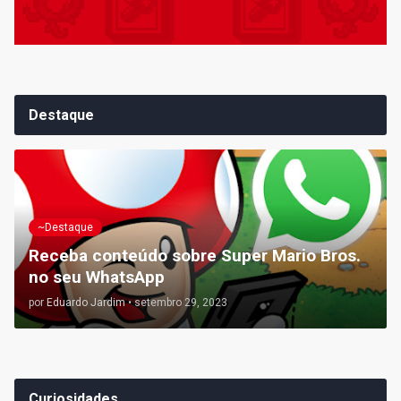
Destaque
~Destaque
Receba conteúdo sobre Super Mario Bros.
no seu WhatsApp
por
Eduardo Jardim
•
setembro 29, 2023
Curiosidades