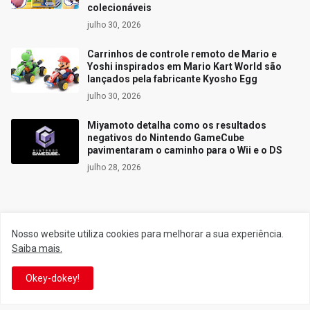
colecionáveis
julho 30, 2026
Carrinhos de controle remoto de Mario e
Yoshi inspirados em Mario Kart World são
lançados pela fabricante Kyosho Egg
julho 30, 2026
Miyamoto detalha como os resultados
negativos do Nintendo GameCube
pavimentaram o caminho para o Wii e o DS
julho 28, 2026
Siga o Reino
Nosso website utiliza cookies para melhorar a sua experiência.
Saiba mais.
Facebook
Twitter
Okey-dokey!
YouTube
Instagram