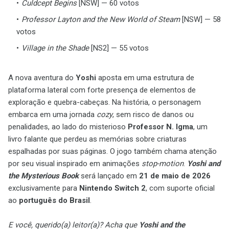
Culdcept Begins
[NSW] — 60 votos
Professor Layton and the New World of Steam
[NSW] — 58
votos
Village in the Shade
[NS2] — 55 votos
A nova aventura do
Yoshi
aposta em uma estrutura de
plataforma lateral com forte presença de elementos de
exploração e quebra-cabeças. Na história, o personagem
embarca em uma jornada
cozy
, sem risco de danos ou
penalidades, ao lado do misterioso
Professor N. Igma
, um
livro falante que perdeu as memórias sobre criaturas
espalhadas por suas páginas. O jogo também chama atenção
por seu visual inspirado em animações
stop-motion
.
Yoshi and
the Mysterious Book
será lançado em
21 de maio de 2026
exclusivamente para
Nintendo Switch 2
, com suporte oficial
ao
português do Brasil
.
E você, querido(a) leitor(a)? Acha que
Yoshi and the