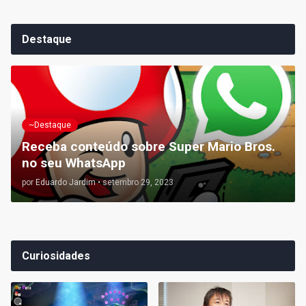
Destaque
~Destaque
Receba conteúdo sobre Super Mario Bros.
no seu WhatsApp
por
Eduardo Jardim
•
setembro 29, 2023
Curiosidades