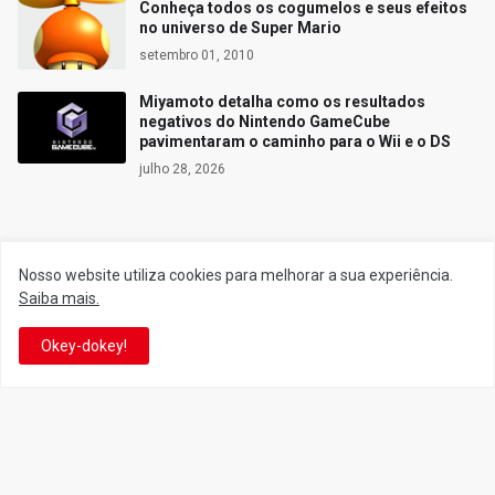
Conheça todos os cogumelos e seus efeitos
no universo de Super Mario
setembro 01, 2010
Miyamoto detalha como os resultados
negativos do Nintendo GameCube
pavimentaram o caminho para o Wii e o DS
julho 28, 2026
Siga o Reino
Nosso website utiliza cookies para melhorar a sua experiência.
Saiba mais.
Facebook
Twitter
Okey-dokey!
YouTube
Instagram
Facebook