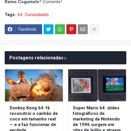
Reino Cogumelo
? Comente!
Tags:
64
Curiosidades
Facebook
Postagens relacionadas
Donkey Kong 64: fã
Super Mario 64: slides
reconstrói o canhão de
fotográficos de
coco em tamanho real
marketing da Nintendo
— e a faz funcionar de
de 1996 surgem em
verdade
sites de leilão e atraem