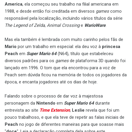
America
, ela começou seu trabalho na filial americana em
1988, e desde então foi creditada em diversos
games
como
responsável pela localização, incluindo vários títulos da série
The Legend of Zelda
,
Animal Crossing
e
WarioWare
.
Mas ela também é lembrada com muito carinho pelos fãs de
Mario
por um trabalho em especial: ela deu voz à
princesa
Peach
em
Super Mario 64
(N64), título que estabeleceu
diversos padrões para os
games
de plataforma 3D quando foi
lançado em 1996. O tom que ela encontrou para a voz de
Peach sem dúvida ficou na memória de todos os jogadores da
época, e encanta jogadores até os dias de hoje.
Falando sobre o processo de dar voz à majestosa
personagem da
Nintendo
em
Super Mario 64
durante
entrevista ao site
Time Extension
,
Leslie
revela que foi um
pouco trabalhoso, e que ela teve de repetir as falas iniciais de
Peach
no jogo de diferentes maneiras para que soasse mais
"
doce
". Leia a declaração completa dela sobre este