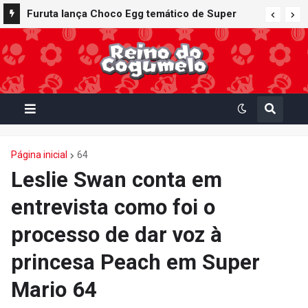
Furuta lança Choco Egg temático de Super
Mario Party Jamboree — Nintendo Switch 2
Edition + Jamboree TV com 15 miniaturas
colecionáveis
Página inicial
64
Leslie Swan conta em
entrevista como foi o
processo de dar voz à
princesa Peach em Super
Mario 64