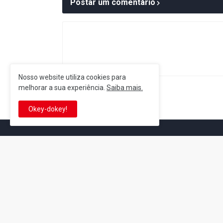
Postar um comentário
Nosso website utiliza cookies para
melhorar a sua experiência.
Saiba mais.
Postagem Anterior
Okey-dokey!
It's-a me! Desde 2007, o Reino 
Se você é fã da franquia e de su
que está no castelo certo!
This is cinema!