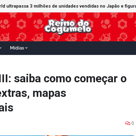
ganha data no Nintendo Switch 2; Super Mario Mash-Up receberá
Mídias
II: saiba como começar o
extras, mapas
ais
0