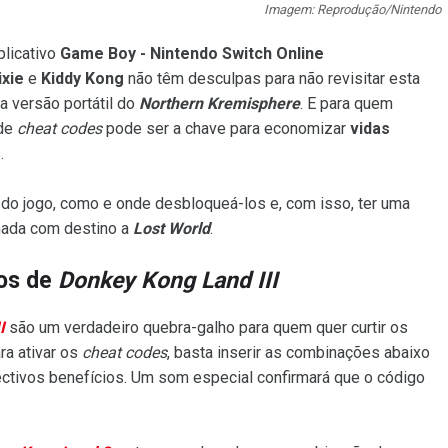
Imagem: Reprodução/Nintendo
plicativo
Game Boy - Nintendo Switch Online
ixie
e
Kiddy Kong
não têm desculpas para não revisitar esta
a versão portátil do
Northern Kremisphere
. E para quem
 de
cheat codes
pode ser a chave para economizar
vidas
.
do jogo, como e onde desbloqueá-los e, com isso, ter uma
rnada com destino a
Lost World
.
tos de
Donkey Kong Land III
I
são um verdadeiro quebra-galho para quem quer curtir os
ra ativar os
cheat codes
, basta inserir as combinações abaixo
ctivos benefícios. Um som especial confirmará que o código