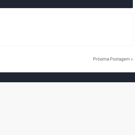
Próxima Postagem
do Cogumelo é o seu blog sobre Super Mario Bros. por Eduardo Jardim.
as tantas décadas de jogos, cartoons, HQs, filmes e séries de TV, saiba
Do the Mario!
Tou