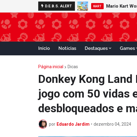
Minecraft 
D.E.B.S. ALERT
NOTÍCIAS
Início
Notícias
Destaques
Games
Página inicial
Dicas
Donkey Kong Land I
jogo com 50 vidas 
desbloqueados e m
por
Eduardo Jardim
•
dezembro 04, 2024