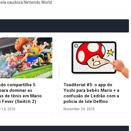
pela saudosa Nintendo World.
ndo compartilha 5
Toaditorial #5: o app do
para dominar as
Yoshi para bebês Mario + a
as de tênis em Mario
confusão de Ledrão com a
 Fever (Switch 2)
polícia de Isle Delfino
y 14, 2026
November 29, 2025