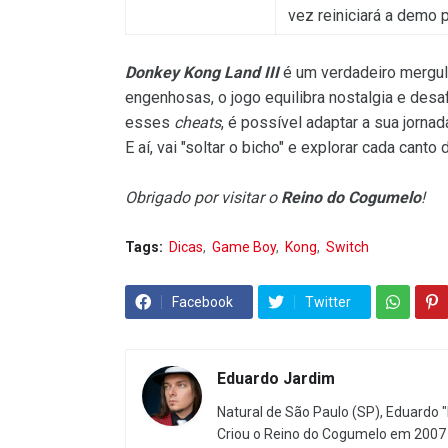
vez reiniciará a demo 
Donkey Kong Land III
é um verdadeiro mergul
engenhosas, o jogo equilibra nostalgia e desa
esses
cheats
, é possível adaptar a sua jorna
E aí, vai "soltar o bicho" e explorar cada cant
Obrigado por visitar o
Reino do Cogumelo
!
Tags:
Dicas
Game Boy
Kong
Switch
Facebook
Twitter
Eduardo Jardim
Natural de São Paulo (SP), Eduardo "
Criou o Reino do Cogumelo em 2007 