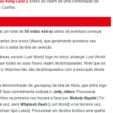
ey Kong Land 2
, estes se valem de uma combinação de
B
. Confira:
dy um total de
50 vidas extras
antes da aventura começar.
cartas dos ursos (
Bears
), que geralmente acontece nas
ós a saída da tela de seleção.
áreas, exceto
Lost World
, logo no início; alcançar
Lost World
ue todas as suas fases sejam desbloqueadas. Note que as
s
e
Watches
não são desbloqueados com a execução deste
 na demonstração de
gameplay
da tela de título, que entra logo
 A fase normalmente exibida é
Jetty Jitters
. Pressionar
ões na primeira vez trocará a fase por
Rickety Rapids
(
Tin
da vez, será
Whiplash Dash
(
Lost World
); e na terceira vez,
Great Ape Lakes
). Pressionar um destes botões uma quarta