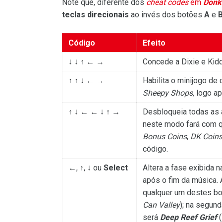
Note que, diferente dos
cheat codes
em
Donk
teclas direcionais
ao invés dos botões
A
e
Código
Efeito
↓ ↓ ↑ ← →
Concede a Dixie e Kid
↑ ↑ ↓ ← →
Habilita o minijogo de 
Sheepy Shops,
logo ap
↑ ↓ ← ← ↓ ↑ →
Desbloqueia todas as 
neste modo fará com q
Bonus Coins
,
DK Coin
código.
←, ↑, ↓ ou
Select
Altera a fase exibida
após o fim da música.
qualquer um destes bot
Can Valley
); na segun
será
Deep Reef Grief
(