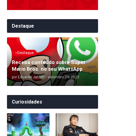
Destaque
~Destaque
Receba conteúdo sobre Super
Mario Bros. no seu WhatsApp
por
Eduardo Jardim
•
setembro 29, 2023
Curiosidades