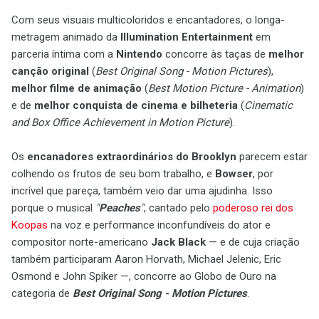
Com seus visuais multicoloridos e encantadores, o longa-
metragem animado da
Illumination Entertainment
em
parceria íntima com a
Nintendo
concorre às taças de
melhor
canção original
(
Best Original Song - Motion Pictures
),
melhor filme de animação
(
Best Motion Picture - Animation
)
e de
melhor conquista de cinema e bilheteria
(
Cinematic
and Box Office Achievement in Motion Picture
).
Os
encanadores extraordinários do Brooklyn
parecem estar
colhendo os frutos de seu bom trabalho, e
Bowser
, por
incrível que pareça, também veio dar uma ajudinha. Isso
porque o musical
"
Peaches
"
, cantado pelo
poderoso rei dos
Koopas
na voz e performance inconfundíveis do ator e
compositor norte-americano
Jack Black
— e de cuja criação
também participaram Aaron Horvath, Michael Jelenic, Eric
Osmond e John Spiker —, concorre ao Globo de Ouro na
categoria de
Best Original Song - Motion Pictures
.