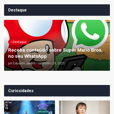
Destaque
~Destaque
Receba conteúdo sobre Super Mario Bros.
no seu WhatsApp
por
Eduardo Jardim
•
setembro 29, 2023
Curiosidades