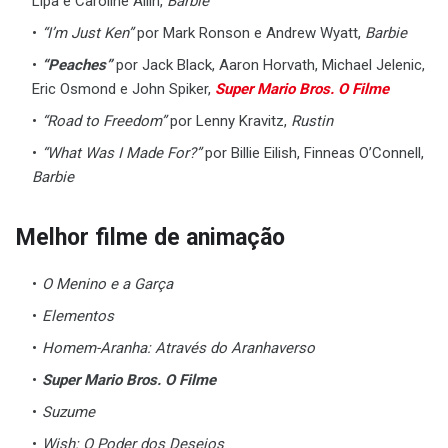
Lipa e Caroline Ailin,
Barbie
“I’m Just Ken”
por Mark Ronson e Andrew Wyatt,
Barbie
“Peaches”
por Jack Black, Aaron Horvath, Michael Jelenic,
Eric Osmond e John Spiker,
Super Mario Bros. O Filme
“Road to Freedom”
por Lenny Kravitz,
Rustin
“What Was I Made For?”
por Billie Eilish, Finneas O’Connell,
Barbie
Melhor filme de animação
O Menino e a Garça
Elementos
Homem-Aranha: Através do Aranhaverso
Super Mario Bros. O Filme
Suzume
Wish: O Poder dos Desejos