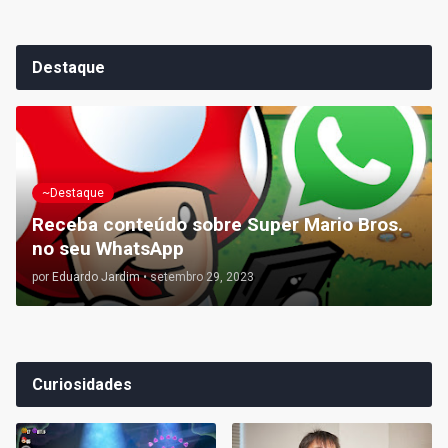
Destaque
~Destaque
Receba conteúdo sobre Super Mario Bros.
no seu WhatsApp
por
Eduardo Jardim
•
setembro 29, 2023
Curiosidades