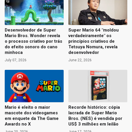
Desenvolvedor de Super
Super Mario 64 "moldou
Mario Bros. Wonder revela
verdadeiramente" os
o processo criativo por trás
princípios criativos de
do efeito sonoro do cano
Tetsuya Nomura, revela
minhoca
desenvolvedor
July 07, 2026
June 22, 2026
Mario é eleito o maior
Recorde histórico: cópia
mascote dos videogames
lacrada de Super Mario
em enquete da The Game
Bros. (NES) é vendida por
Awards no X
US$ 3 milhões em leilão
June 20, 2026
June 17, 2026