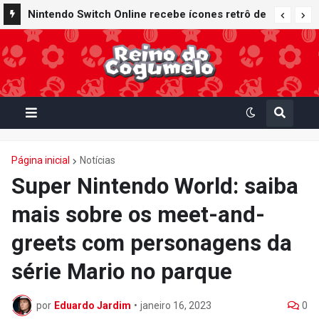
Nintendo oferece reparos gratuitos às vítimas
Nintendo Switch Online recebe ícones retrô de
do terremoto de Kumamoto e doa 50 milhões
Mario Paint (SNES) e Mario Kart: Super Circuit
de ienes à Cruz Vermelha
(GBA)
Página inicial
Notícias
Super Nintendo World: saiba
mais sobre os meet-and-
greets com personagens da
série Mario no parque
por
Eduardo Jardim
•
janeiro 16, 2023
0