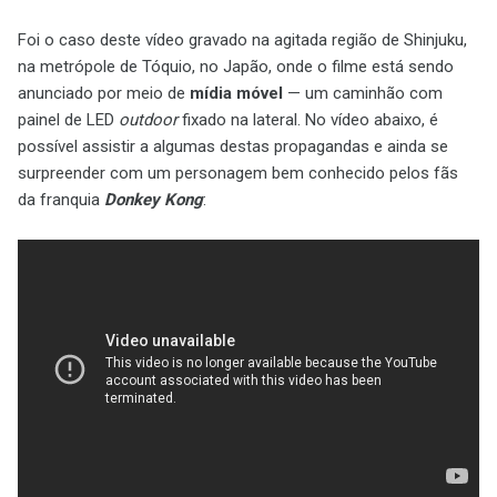
Foi o caso deste vídeo gravado na agitada região de Shinjuku,
na metrópole de Tóquio, no Japão, onde o filme está sendo
anunciado por meio de
mídia móvel
— um caminhão com
painel de LED
outdoor
fixado na lateral. No vídeo abaixo, é
possível assistir a algumas destas propagandas e ainda se
surpreender com um personagem bem conhecido pelos fãs
da franquia
Donkey Kong
: