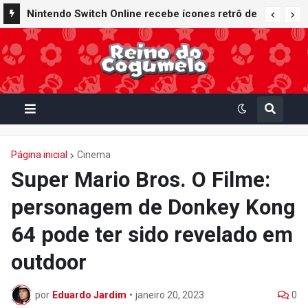
Nintendo Switch Online recebe ícones retrô de
Mario Paint (SNES) e Mario Kart: Super Circuit
(GBA)
Página inicial
Cinema
Super Mario Bros. O Filme:
personagem de Donkey Kong
64 pode ter sido revelado em
outdoor
por
Eduardo Jardim
•
janeiro 20, 2023
0