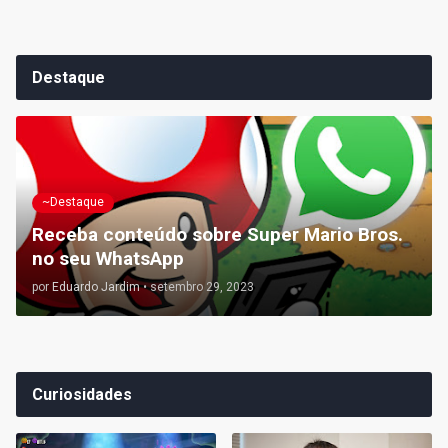
Destaque
~Destaque
Receba conteúdo sobre Super Mario Bros.
no seu WhatsApp
por
Eduardo Jardim
•
setembro 29, 2023
Curiosidades