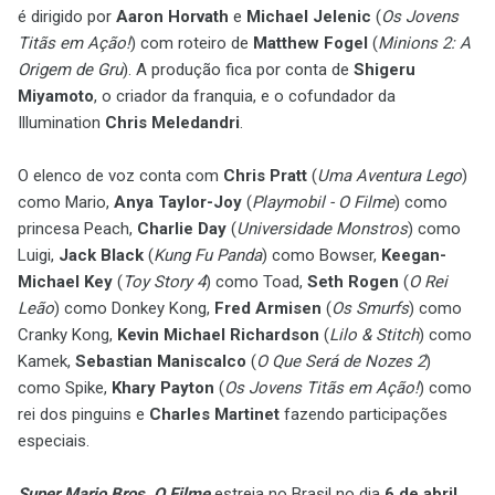
é dirigido por
Aaron Horvath
e
Michael Jelenic
(
Os Jovens
Titãs em Ação!
) com roteiro de
Matthew Fogel
(
Minions 2: A
Origem de Gru
). A produção fica por conta de
Shigeru
Miyamoto
, o criador da franquia, e o cofundador da
Illumination
Chris Meledandri
.
O elenco de voz conta com
Chris Pratt
(
Uma Aventura Lego
)
como Mario,
Anya Taylor-Joy
(
Playmobil - O Filme
) como
princesa Peach,
Charlie Day
(
Universidade Monstros
) como
Luigi,
Jack Black
(
Kung Fu Panda
) como Bowser,
Keegan-
Michael Key
(
Toy Story 4
) como Toad,
Seth Rogen
(
O Rei
Leão
) como Donkey Kong,
Fred Armisen
(
Os Smurfs
) como
Cranky Kong,
Kevin Michael Richardson
(
Lilo & Stitch
) como
Kamek,
Sebastian Maniscalco
(
O Que Será de Nozes 2
)
como Spike,
Khary Payton
(
Os Jovens Titãs em Ação!
) como
rei dos pinguins e
Charles Martinet
fazendo participações
especiais.
Super Mario Bros. O Filme
estreia no Brasil no dia
6 de abril