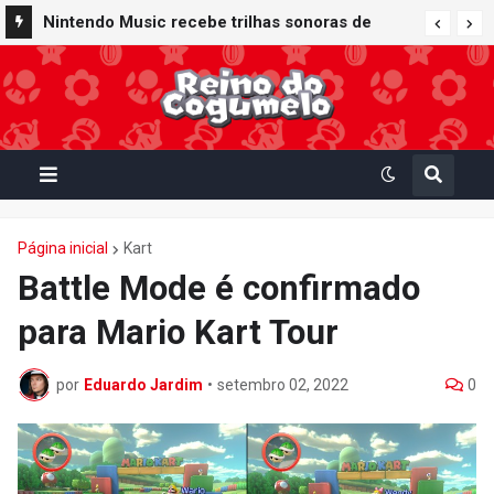
Nintendo Music recebe trilhas sonoras de
Virtual Boy Wario Land, Mario Clash e Mario's
Tennis em adição histórica ao catálogo
Página inicial
Kart
Battle Mode é confirmado
para Mario Kart Tour
por
Eduardo Jardim
•
setembro 02, 2022
0