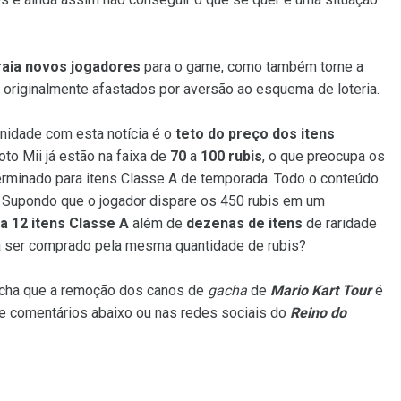
raia novos jogadores
para o game, como também torne a
 originalmente afastados por aversão ao esquema de loteria.
unidade com esta notícia é o
teto do preço dos itens
loto Mii já estão na faixa de
70
a
100 rubis
, o que preocupa os
erminado para itens Classe A de temporada. Todo o conteúdo
. Supondo que o jogador dispare os 450 rubis em um
 a 12 itens Classe A
além de
dezenas de itens
de raridade
á ser comprado pela mesma quantidade de rubis?
acha que a remoção dos canos de
gacha
de
Mario Kart Tour
é
de comentários abaixo ou nas redes sociais do
Reino do