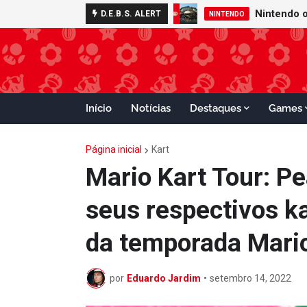
D.E.B.S. ALERT
NINTENDO
Início
Notícias
Destaques
Games
Página inicial
Kart
Mario Kart Tour: Pe
seus respectivos k
da temporada Mario
por
Eduardo Jardim
•
setembro 14, 2022