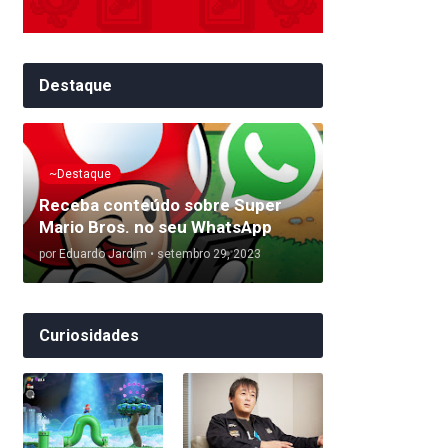
Destaque
~Destaque
Receba conteúdo sobre Super
Mario Bros. no seu WhatsApp
por
Eduardo Jardim
•
setembro 29, 2023
Curiosidades