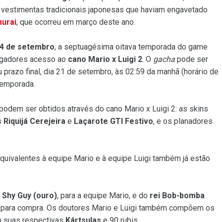
s vestimentas tradicionais japonesas que haviam engavetado
urai
, que ocorreu em março deste ano.
4 de setembro
, a septuagésima oitava temporada do game
jogadores acesso ao
cano Mario x Luigi 2
. O
gacha
pode ser
 prazo final, dia 21 de setembro, às 02:59 da manhã (horário de
temporada.
podem ser obtidos através do cano Mario x Luigi 2: as skins
s
Riquijá Cerejeira
e
Laçarote GTI Festivo
, e os planadores
equivalentes à equipe Mario e à equipe Luigi também já estão
e
Shy Guy (ouro)
, para a equipe Mario, e do
rei Bob-bomba
eis para compra. Os doutores Mario e Luigi também compõem os
 suas respectivas
Kártsulas
e 90 rubis.