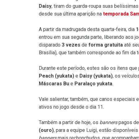
Daisy
, tiram do guarda-roupa suas belíssima
desde sua última aparição na
temporada Sam
A partir da madrugada desta quarta-feira, dia
1
entrou em sua segunda parte, liberando aos 
disparado
3 vezes
de
forma gratuita
até seu
Brasília), que também corresponde ao fim da 
Durante este período, estes são os itens que 
Peach (yukata)
e
Daisy (yukata)
, os veículo
Máscaras Bu
e
Paralaço yukata
.
Vale salientar, também, que canos especiais 
ativos no jogo desde o dia 11.
Também a partir de hoje, os
banners
pagos d
(ouro)
, para a equipe Luigi, estão disponív
banners
mais rechonchudos, que acompanham