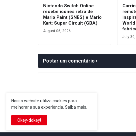
Nintendo Switch Online
Carrin
recebe ícones retrô de
remot
Mario Paint (SNES) e Mario
inspir
Kart: Super Circuit (GBA)
World
fabri
August 06, 2026
July 30
Postar um comentário
Nosso website utiliza cookies para
melhorar a sua experiência.
Saiba mais.
Postagem Anterior
Okey-dokey!