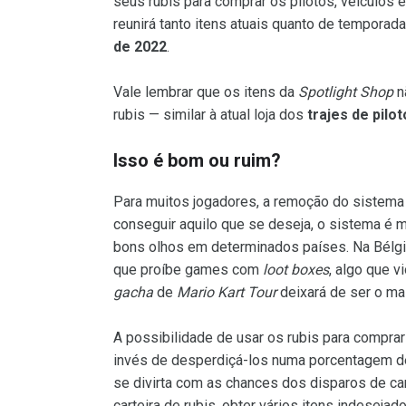
seus rubis para comprar os pilotos, veículos 
reunirá tanto itens atuais quanto de temporada
de 2022
.
Vale lembrar que os itens da
Spotlight Shop
n
rubis — similar à atual loja dos
trajes de pilot
Isso é bom ou ruim?
Para muitos jogadores, a remoção do sistem
conseguir aquilo que se deseja, o sistema é m
bons olhos em determinados países. Na Bélgic
que proíbe games com
loot boxes
, algo que v
gacha
de
Mario Kart Tour
deixará de ser o mai
A possibilidade de usar os rubis para compra
invés de desperdiçá-los numa porcentagem d
se divirta com as chances dos disparos de ca
carteira de rubis, obter vários itens indesej