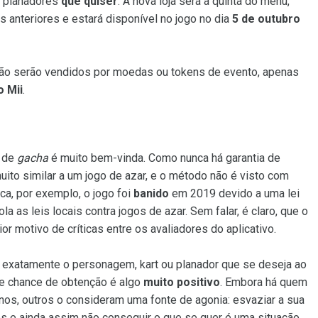
e planadores
que quiser
. A nova loja será a quinta do menu,
s anteriores e estará disponível no jogo no dia
5 de outubro
ão serão vendidos por moedas ou tokens de evento, apenas
o Mii
.
a de
gacha
é muito bem-vinda. Como nunca há garantia de
uito similar a um jogo de azar, e o método não é visto com
a, por exemplo, o jogo foi
banido
em 2019 devido a uma lei
iola as leis locais contra jogos de azar. Sem falar, é claro, que o
or motivo de críticas entre os avaliadores do aplicativo.
r exatamente o personagem, kart ou planador que se deseja ao
e chance de obtenção é algo
muito positivo
. Embora há quem
nos, outros o consideram uma fonte de agonia: esvaziar a sua
ados e ainda assim não conseguir o que se quer é uma situação