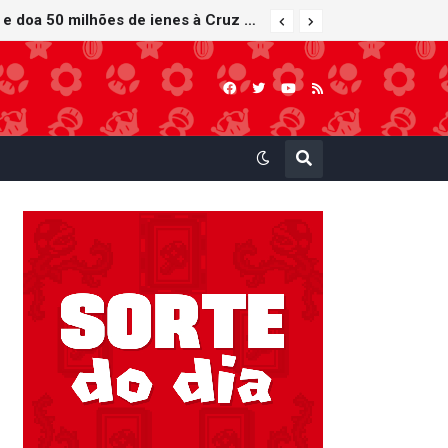
Nintendo oferece reparos gratuitos às vítimas do terremoto de Kumamoto e doa 50 milhões de ienes à Cruz Vermelha