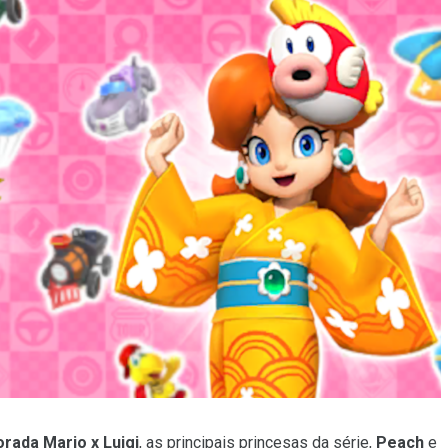
rada Mario x Luigi
, as principais princesas da série,
Peach
e