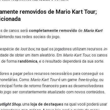
amente removidos de Mario Kart Tour;
icionada
os de canos será
completamente removido
de
Mario Kart
 Nintendo nas redes sociais do jogo.
 espécie de
loot box
, na qual os jogadores utilizam recursos
in-
nidade de obter um item aleatório. Em
Mario Kart Tour
, os canos
s de forma
randômica
, e o resultado dependerá da sua sorte.
dores a pagar pelos recursos necessários para conseguir os
 monetárias. Como
Mario Kart Tour
é um game
free-to-play
, ou
principal fonte de retorno financeiro para as desenvolvedoras
do jogo ser constantemente atualizado com novos conteúdos.
otlight Shop
, uma
loja de destaques
na qual você poderá usar