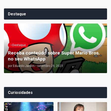
Destaque
~Destaque
Receba conteúdo sobre Super Mario Bros.
no seu WhatsApp
por
Eduardo Jardim
•
setembro 29, 2023
Curiosidades