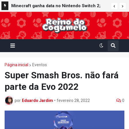
Nintendo Switch Online recebe ícones retrô de
Minecraft ganha data no Nintendo Switch 2;
Mario Paint (SNES) e Mario Kart: Super Circuit
Super Mario Mash-Up receberá atualização
(GBA)
gráfica exclusiva
Página inicial
Eventos
Super Smash Bros. não fará
parte da Evo 2022
por
Eduardo Jardim
•
fevereiro 28, 2022
0