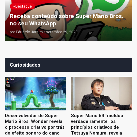
~Destaque
Receba conteúdo sobre Super Mario Bros.
no seu WhatsApp
por
Eduardo Jardim
•
setembro 29, 2023
Curiosidades
Desenvolvedor de Super
Super Mario 64 "moldou
Mario Bros. Wonder revela
verdadeiramente" os
o processo criativo por trás
princípios criativos de
do efeito sonoro do cano
Tetsuya Nomura, revela