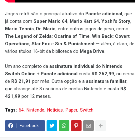
Jogos retrô são o principal atrativo do
Pacote adicional
, que
já conta com
Super Mario 64
,
Mario Kart 64
,
Yoshi's Story
,
Mario Tennis
,
Dr. Mario
, entre outros jogos de peso, como
The Legend of Zelda: Ocarina of Time
,
Win Back: Covert
Operations
,
Star Fox
e
Sin & Punishment
— além, é claro, de
vários títulos 16-bit da biblioteca do
Mega Drive
.
Um ano completo da
assinatura individual
do
Nintendo
Switch Online + Pacote adicional
custa
R$ 262,99
, ou cerca
de
R$ 21,91
por mês. Outra opção é a
assinatura familiar
,
que abrange até 8 usuários de contas Nintendo e custa
R$
421,99
por 12 meses.
Tags:
64
Nintendo
Notícias
Paper
Switch
Facebook