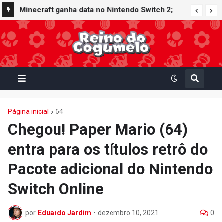
Minecraft ganha data no Nintendo Switch 2;
Super Mario Mash-Up receberá atualização
gráfica exclusiva
Página inicial
64
Chegou! Paper Mario (64)
entra para os títulos retrô do
Pacote adicional do Nintendo
Switch Online
por
Eduardo Jardim
•
dezembro 10, 2021
0