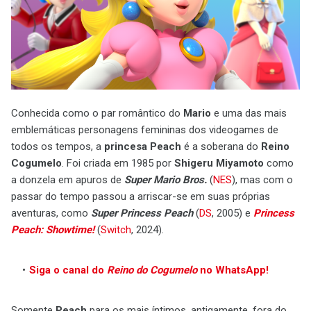
Conhecida como o par romântico do
Mario
e uma das mais
emblemáticas personagens femininas dos videogames de
todos os tempos, a
princesa Peach
é a soberana do
Reino
Cogumelo
. Foi criada em 1985 por
Shigeru Miyamoto
como
a donzela em apuros de
Super Mario Bros.
(
NES
), mas com o
passar do tempo passou a arriscar-se em suas próprias
aventuras, como
Super Princess Peach
(
DS
, 2005) e
Princess
Peach: Showtime!
(
Switch
, 2024).
Siga o canal do
Reino do Cogumelo
no WhatsApp!
Somente
Peach
para os mais íntimos, antigamente, fora do