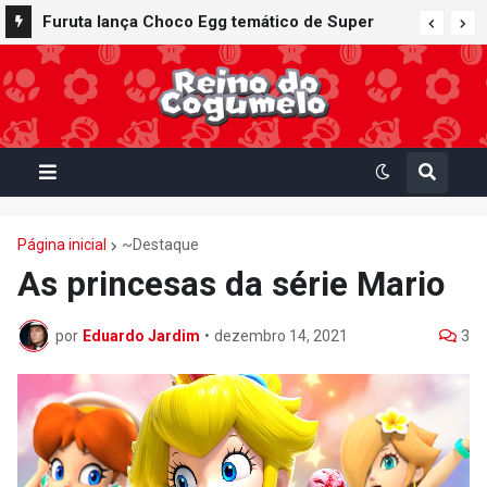
Furuta lança Choco Egg temático de Super
Mario Party Jamboree — Nintendo Switch 2
Edition + Jamboree TV com 15 miniaturas
colecionáveis
Página inicial
~Destaque
As princesas da série Mario
por
Eduardo Jardim
•
dezembro 14, 2021
3