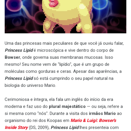
Uma das princesas mais peculiares de que você já ouviu falar,
Princess Lipid
é microscópica e vive dentro do corpo de
Bowser
, onde governa suas membranas mucosas. Isso
mesmo! Seu nome vem de "lipídio", que é um grupo de
moléculas como gorduras e ceras. Apesar das aparências, a
Princess Lipid
só está cumprindo o seu papel natural na
biologia do universo Mario.
Cerimoniosa e íntegra, ela fala um inglês do início da era
moderna e faz uso do
plural majestático
— ou seja, refere a
si mesma como "nós". Durante a visita dos
irmãos Mario
ao
organismo do rei dos Koopas em
Mario & Luigi: Bowser's
Inside Story
(DS, 2009),
Princess Lipid
lhes presenteia com