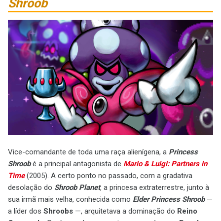
Shroob
Vice-comandante de toda uma raça alienígena, a
Princess
Shroob
é a principal antagonista de
Mario & Luigi: Partners in
Time
(2005). A certo ponto no passado, com a gradativa
desolação do
Shroob Planet
, a princesa extraterrestre, junto à
sua irmã mais velha, conhecida como
Elder Princess Shroob
—
a líder dos
Shroobs
—, arquitetava a dominação do
Reino