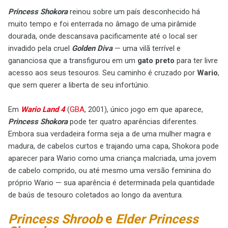
Princess Shokora
reinou sobre um país desconhecido há
muito tempo e foi enterrada no âmago de uma pirâmide
dourada, onde descansava pacificamente até o local ser
invadido pela cruel
Golden Diva
— uma vilã terrível e
gananciosa que a transfigurou em um
gato preto
para ter livre
acesso aos seus tesouros. Seu caminho é cruzado por
Wario
,
que sem querer a liberta de seu infortúnio.
Em
Wario Land 4
(
GBA
, 2001), único jogo em que aparece,
Princess Shokora
pode ter quatro aparências diferentes.
Embora sua verdadeira forma seja a de uma mulher magra e
madura, de cabelos curtos e trajando uma capa, Shokora pode
aparecer para Wario como uma criança malcriada, uma jovem
de cabelo comprido, ou até mesmo uma versão feminina do
próprio Wario — sua aparência é determinada pela quantidade
de baús de tesouro coletados ao longo da aventura.
Princess
Shroob
e
Elder Princess