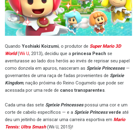
Quando
Yoshiaki Koizumi
, o produtor de
Super Mario 3D
World
(
Wii U
, 2013), decidiu que a
princesa Peach
se
aventurasse ao lado dos heróis ao invés de reprisar seu papel
como donzela em apuros, nasceram as
Sprixie Princesses
—
governantes de uma raça de fadas provenientes de
Sprixie
Kingdom
, nação próxima do Reino Cogumelo que pode ser
acessada por uma rede de
canos transparentes
.
Cada uma das sete
Sprixie Princesses
possui uma cor e um
corte de cabelo específicos — e a
Sprixie Princess
verde
até
deu um jeitinho de arriscar uma carreira esportiva em
Mario
Tennis: Ultra Smash
(Wii U, 2015)!