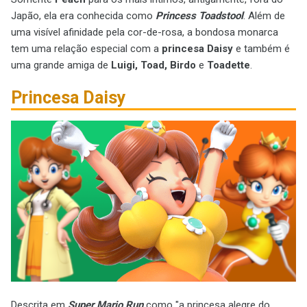
Japão, ela era conhecida como
Princess Toadstool
. Além de
uma visível afinidade pela cor-de-rosa, a bondosa monarca
tem uma relação especial com a
princesa Daisy
e também é
uma grande amiga de
Luigi, Toad, Birdo
e
Toadette
.
Princesa
Daisy
Descrita em
Super Mario Run
como "a princesa alegre do