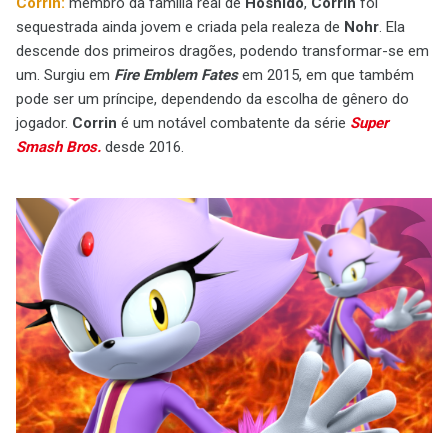
Corrin:
membro da família real de
Hoshido
,
Corrin
foi
sequestrada ainda jovem e criada pela realeza de
Nohr
. Ela
descende dos primeiros dragões, podendo transformar-se em
um. Surgiu em
Fire Emblem Fates
em 2015, em que também
pode ser um príncipe, dependendo da escolha de gênero do
jogador.
Corrin
é um notável combatente da série
Super
Smash Bros.
desde 2016.