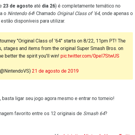
re
23 de agosto
até
dia 26
) é completamente temático no
ra o
Nintendo 64
! Chamado
Original Class of '64
, onde apenas o
 estão disponíveis para utilizar.
tourney "Original Class of '64" starts on 8/22, 11pm PT! The
rs, stages and items from the original Super Smash Bros. on
 better the spirit you'll win!
pic.twitter.com/0pel7StwUS
 (@NintendoVS)
21 de agosto de 2019
 basta ligar seu jogo agora mesmo e entrar no torneio!
sonagem favorito entre os 12 originais de
Smash 64
?