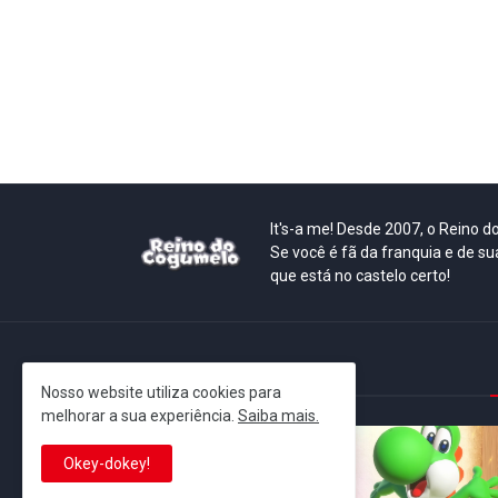
It's-a me! Desde 2007, o Reino 
Se você é fã da franquia e de su
que está no castelo certo!
This is cinema!
Nosso website utiliza cookies para
melhorar a sua experiência.
Saiba mais.
Okey-dokey!