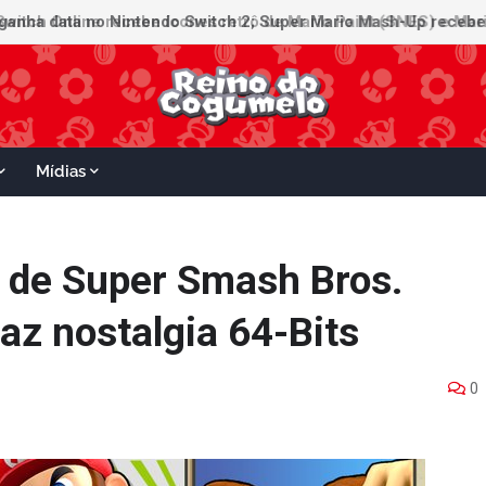
witch Online recebe ícones retrô de Mario Paint (SNES) e Mario
Mídias
e de Super Smash Bros.
raz nostalgia 64-Bits
0