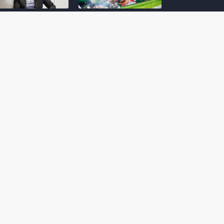
amoto incentiva
Nintendo compartilha 5
os desenvolvedores
dicas para dominar as
riarem com
quadras de tênis em
nticidade e
Mario Tennis Fever
inarem a técnica
(Switch 2)
 28, 2026
February 14, 2026
itorial #5: o app do
Nintendo dá 5 valiosas
hi para bebês Mario
dicas para triunfar na
 confusão de Ledrão
“Caça às esmeraldas”
a polícia de Isle
de Donkey Kong
ino
Bananza
mber 29, 2025
October 05, 2025