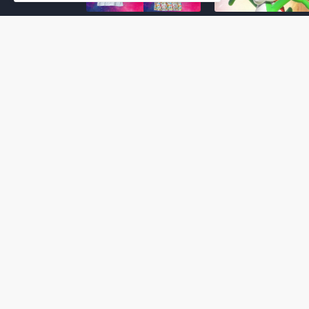
Super Mario Galaxy: O
Yoshi and the
Filme: BEAMS lança
Mysterious Book só
coleção de roupas e
nasceu por causa de
acessórios em
Super Mario Galaxy:
colaboração com o
Filme, revela Miyam
filme no Japão
July 23, 2026
July 28, 2026
Super Mario Galaxy: O
Super Mario Galaxy:
Filme: nova leva de
Filme ganha coleção
action figures com
acessórios em
Rosalina, Bowser Jr. e
colaboração com a g
muito mais é anunciada
Samantha Thavasa
pela San-ei Boeki
July 04, 2026
July 13, 2026