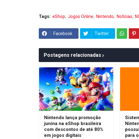
Tags:
eShop
Jogos Online
Nintendo
Notícias
N
Facebook
Twitter
Postagens relacionadas
Nintendo lança promoção
Siste
junina na eShop brasileira
Ninte
com descontos de até 80%
possui
em jogos digitais
para o