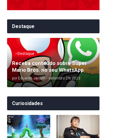
Destaque
~Destaque
Receba conteúdo sobre Super
Mario Bros. no seu WhatsApp
por
Eduardo Jardim
•
setembro 29, 2023
Curiosidades