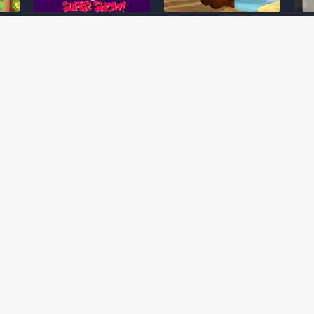
Desenho clássico The
Ex-artista da Rare
Miy
Super Mario Bros. Super
descarta série de TV
nov
Show! voltará a ser
“Donkey Kong Country”
a c
 O
exibido em emissora
como parte da evolução
aute
oto
norte-americana
visual do DK: "era
dom
horrível"
March 20, 2026
July
February 24, 2026
Toad
 O
Mario e Os Simpsons se
Série animada Donkey
Yos
 de
juntam em bizarra arte
Kong Country (1996)
+ a
interna da produção do
retorna ao YouTube de
com 
rife
cartoon Super Mario
forma oficial
Delf
World (1991)
June 19, 2025
Nove
October 07, 2025