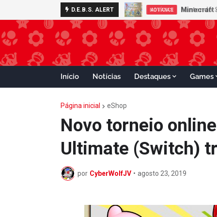
Nintendo S
D.E.B.S. ALERT
ADVANCE
Início
Notícias
Destaques
Games
Página inicial
eShop
Novo torneio onlin
Ultimate (Switch) t
por
CyberWolfJV
•
agosto 23, 2019