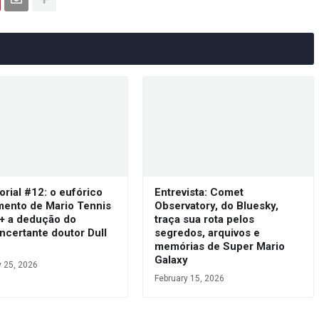
orial #12: o eufórico
Entrevista: Comet
mento de Mario Tennis
Observatory, do Bluesky,
 + a dedução do
traça sua rota pelos
ncertante doutor Dull
segredos, arquivos e
s
memórias de Super Mario
Galaxy
y 25, 2026
February 15, 2026