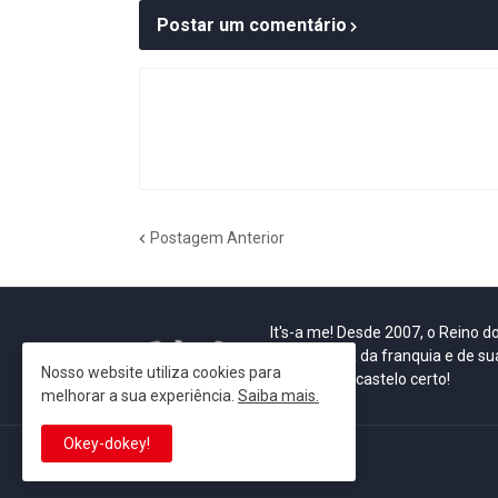
Postar um comentário
Postagem Anterior
It's-a me! Desde 2007, o Reino 
Se você é fã da franquia e de su
Nosso website utiliza cookies para
que está no castelo certo!
melhorar a sua experiência.
Saiba mais.
Okey-dokey!
This is cinema!