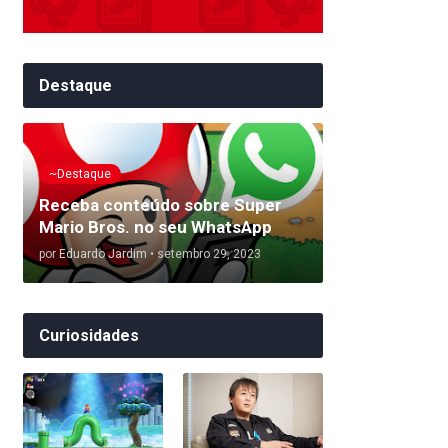
Destaque
~Destaque
Receba conteúdo sobre Super
Mario Bros. no seu WhatsApp
por
Eduardo Jardim
•
setembro 29, 2023
Curiosidades