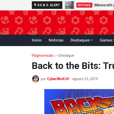
Minecraft 
D.E.B.S. ALERT
NOTÍCIAS
Início
Notícias
Destaques
Games
Página inicial
~Destaque
Back to the Bits: T
por
CyberWolfJV
•
agosto 23, 2019