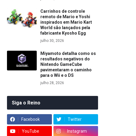
Carrinhos de controle
remoto de Mario e Yoshi
inspirados em Mario Kart
World são lançados pela
fabricante Kyosho Egg
julho 30, 2026
Miyamoto detalha como os
resultados negativos do
Nintendo GameCube
pavimentaram o caminho
para o Wii e o DS
julho 28, 2026
Siga o Reino
Facebook
Twitter
YouTube
Instagram