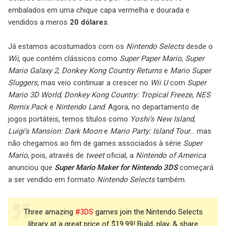
embalados em uma chique capa vermelha e dourada e
vendidos a meros
20 dólares
.
Já estamos acostumados com os
Nintendo Selects
desde o
Wii
, que contém clássicos como
Super Paper Mario
,
Super
Mario Galaxy 2
,
Donkey Kong Country Returns
e
Mario Super
Sluggers
, mas veio continuar a crescer no
Wii U
com
Super
Mario 3D World
,
Donkey Kong Country: Tropical Freeze
,
NES
Remix Pack
e
Nintendo Land
. Agora, no departamento de
jogos portáteis, temos títulos como
Yoshi's New Island
,
Luigi's Mansion: Dark Moon
e
Mario Party: Island Tour
... mas
não chegamos ao fim de games associados à série
Super
Mario
, pois, através de
tweet
oficial, a
Nintendo of America
anunciou que
Super Mario Maker for Nintendo 3DS
começará
a ser vendido em formato
Nintendo Selects
também.
Three amazing
#3DS
games join the Nintendo Selects
library at a great price of $19.99! Build, play, & share