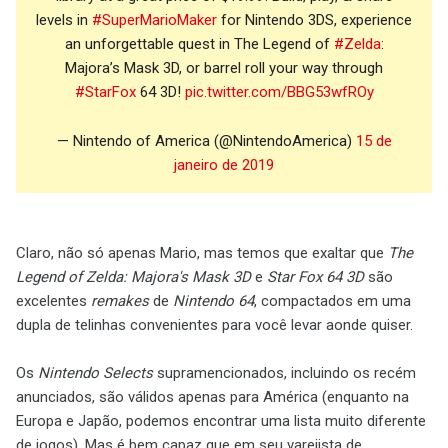
levels in
#SuperMarioMaker
for Nintendo 3DS, experience
an unforgettable quest in The Legend of
#Zelda
:
Majora’s Mask 3D, or barrel roll your way through
#StarFox
64 3D!
pic.twitter.com/BBG53wfROy
— Nintendo of America (@NintendoAmerica)
15 de
janeiro de 2019
Claro, não só apenas Mario, mas temos que exaltar que
The
Legend of Zelda: Majora's Mask 3D
e
Star Fox 64 3D
são
excelentes
remakes
de
Nintendo 64
, compactados em uma
dupla de telinhas convenientes para você levar aonde quiser.
Os
Nintendo Selects
supramencionados, incluindo os recém
anunciados, são válidos apenas para América (enquanto na
Europa e Japão, podemos encontrar uma lista muito diferente
de jogos). Mas é bem capaz que em seu varejista de