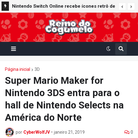
Nintendo Switch Online recebe ícones retrô de
Nintendo oferece reparos gratuitos às vítimas
Mario Paint (SNES) e Mario Kart: Super Circuit
do terremoto de Kumamoto e doa 50 milhões
(GBA)
de ienes à Cruz Vermelha
Página inicial
3D
Super Mario Maker for
Nintendo 3DS entra para o
hall de Nintendo Selects na
América do Norte
por
CyberWolfJV
•
janeiro 21, 2019
0