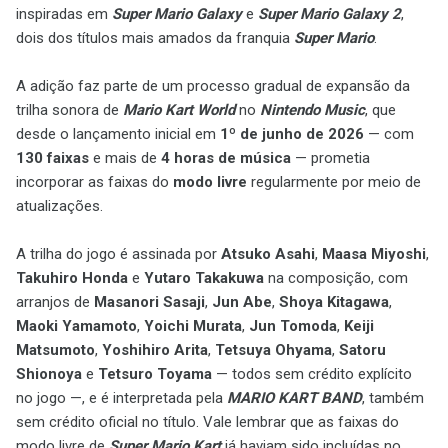
inspiradas em
Super Mario Galaxy
e
Super Mario Galaxy 2
,
dois dos títulos mais amados da franquia
Super Mario
.
A adição faz parte de um processo gradual de expansão da
trilha sonora de
Mario Kart World
no
Nintendo Music
, que
desde o lançamento inicial em
1º de junho de 2026
— com
130 faixas
e mais de
4 horas de música
— prometia
incorporar as faixas do
modo livre
regularmente por meio de
atualizações.
A trilha do jogo é assinada por
Atsuko Asahi
,
Maasa Miyoshi
,
Takuhiro Honda
e
Yutaro Takakuwa
na composição, com
arranjos de
Masanori Sasaji
,
Jun Abe
,
Shoya Kitagawa
,
Maoki Yamamoto
,
Yoichi Murata
,
Jun Tomoda
,
Keiji
Matsumoto
,
Yoshihiro Arita
,
Tetsuya Ohyama
,
Satoru
Shionoya
e
Tetsuro Toyama
— todos sem crédito explícito
no jogo —, e é interpretada pela
MARIO KART BAND
, também
sem crédito oficial no título. Vale lembrar que as faixas do
modo livre de
Super Mario Kart
já haviam sido incluídas no