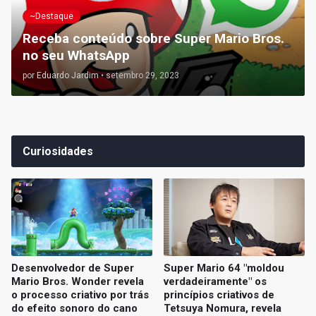
~Destaque
Receba conteúdo sobre Super Mario Bros.
no seu WhatsApp
por
Eduardo Jardim
•
setembro 29, 2023
Curiosidades
Desenvolvedor de Super
Super Mario 64 "moldou
Mario Bros. Wonder revela
verdadeiramente" os
o processo criativo por trás
princípios criativos de
do efeito sonoro do cano
Tetsuya Nomura, revela