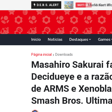
Minecraft 
D.E.B.S. ALERT
NOTÍCIAS
Início
Notícias
Destaques
Games
Página inicial
Downloads
Masahiro Sakurai f
Decidueye e a razã
de ARMS e Xenobla
Smash Bros. Ultima