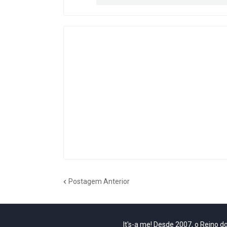
Postagem Anterior
It's-a me! Desde 2007, o Reino 