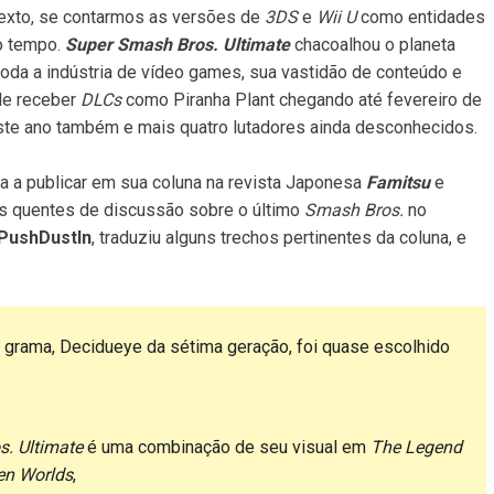
exto, se contarmos as versões de
3DS
e
Wii U
como entidades
to tempo.
Super Smash Bros. Ultimate
chacoalhou o planeta
oda a indústria de vídeo games, sua vastidão de conteúdo e
 de receber
DLCs
como Piranha Plant chegando até fevereiro de
te ano também e mais quatro lutadores ainda desconhecidos.
a a publicar em sua coluna na revista Japonesa
Famitsu
e
os quentes de discussão sobre o último
Smash Bros.
no
PushDustIn
, traduziu alguns trechos pertinentes da coluna, e
e grama, Decidueye da sétima geração, foi quase escolhido
. Ultimate
é uma combinação de seu visual em
The Legend
en Worlds
,