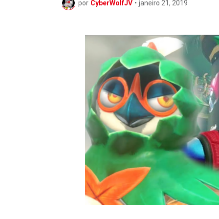
por
CyberWolfJV
•
janeiro 21, 2019