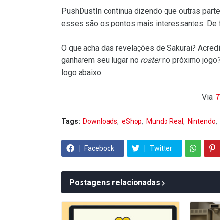
PushDustIn continua dizendo que outras part
esses são os pontos mais interessantes. De 
O que acha das revelações de Sakurai? Acred
ganharem seu lugar no
roster
no próximo jogo?
logo abaixo.
Via
T
Tags:
Downloads
eShop
Mundo Real
Nintendo
Facebook
Twitter
Postagens relacionadas