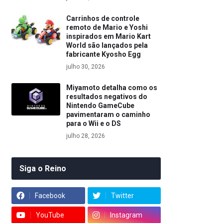
Carrinhos de controle
remoto de Mario e Yoshi
inspirados em Mario Kart
World são lançados pela
fabricante Kyosho Egg
julho 30, 2026
Miyamoto detalha como os
resultados negativos do
Nintendo GameCube
pavimentaram o caminho
para o Wii e o DS
julho 28, 2026
Siga o Reino
Facebook
Twitter
YouTube
Instagram