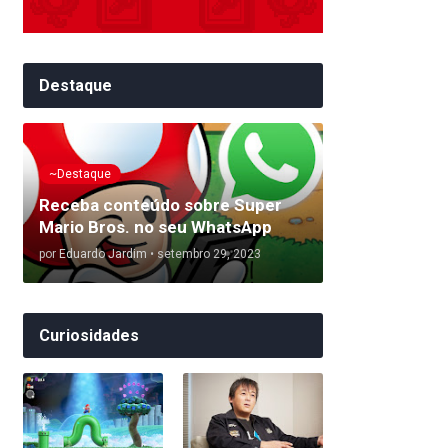
Destaque
~Destaque
Receba conteúdo sobre Super
Mario Bros. no seu WhatsApp
por
Eduardo Jardim
•
setembro 29, 2023
Curiosidades