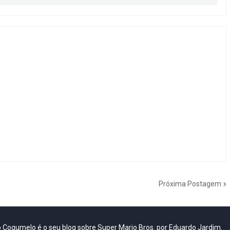
Próxima Postagem
do Cogumelo é o seu blog sobre Super Mario Bros. por Eduardo Jardim.