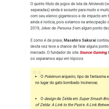
O quinto título de jogos de luta da
Nintendo
(s
separadas) ainda é assunto para muito e mui
com seu elenco gigantesco e de impacto em t
ainda é notícia, pois estamos na antecipação
2019, Joker de
Persona 5
em algum ponto des
E como é de praxe,
Masahiro Sakurai
continu
desta vez teve a chance de falar alguns pont
mercado. O fundador do site
Source Gaming
,
os separamos aqui em tópicos:
O
Pokémon
arqueiro, tipo de fantasma 
no lugar do gato bombado Incineroar,
O
design
de Zelda em
Super Smash Bros
of Zelda: A Link to the Past
e
A Link Betwe