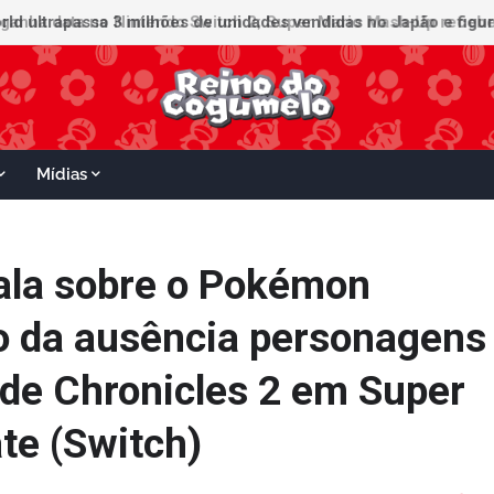
ganha data no Nintendo Switch 2; Super Mario Mash-Up receberá
Mídias
ala sobre o Pokémon
o da ausência personagens
de Chronicles 2 em Super
te (Switch)