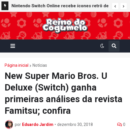
Nintendo Switch Online recebe ícones retrô de
Mario Paint (SNES) e Mario Kart: Super Circuit
(GBA)
Página inicial
Notícias
New Super Mario Bros. U
Deluxe (Switch) ganha
primeiras análises da revista
Famitsu; confira
por
Eduardo Jardim
•
dezembro 30, 2018
0