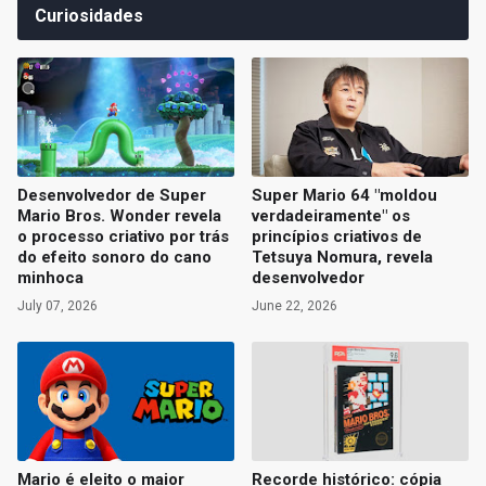
Curiosidades
Desenvolvedor de Super
Super Mario 64 "moldou
Mario Bros. Wonder revela
verdadeiramente" os
o processo criativo por trás
princípios criativos de
do efeito sonoro do cano
Tetsuya Nomura, revela
minhoca
desenvolvedor
July 07, 2026
June 22, 2026
Mario é eleito o maior
Recorde histórico: cópia