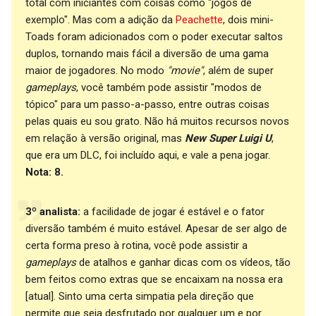
total com iniciantes com coisas como "jogos de
exemplo". Mas com a adição da
Peachette
, dois mini-
Toads foram adicionados com o poder executar saltos
duplos, tornando mais fácil a diversão de uma gama
maior de jogadores. No modo
"movie"
, além de super
gameplays
, você também pode assistir "modos de
tópico" para um passo-a-passo, entre outras coisas
pelas quais eu sou grato. Não há muitos recursos novos
em relação à versão original, mas
New Super Luigi U
,
que era um DLC, foi incluído aqui, e vale a pena jogar.
Nota: 8.
3º analista:
a facilidade de jogar é estável e o fator
diversão também é muito estável. Apesar de ser algo de
certa forma preso à rotina, você pode assistir a
gameplays
de atalhos e ganhar dicas com os vídeos, tão
bem feitos como extras que se encaixam na nossa era
[atual]. Sinto uma certa simpatia pela direção que
permite que seja desfrutado por qualquer um e por