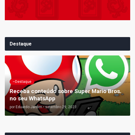
Destaque
~Destaque
Receba conteúdo sobre Super Mario Bros.
no seu WhatsApp
por
Eduardo Jardim
•
setembro 29, 2023