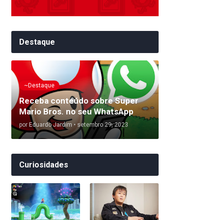
Destaque
~Destaque
Receba conteúdo sobre Super
Mario Bros. no seu WhatsApp
por
Eduardo Jardim
•
setembro 29, 2023
Curiosidades