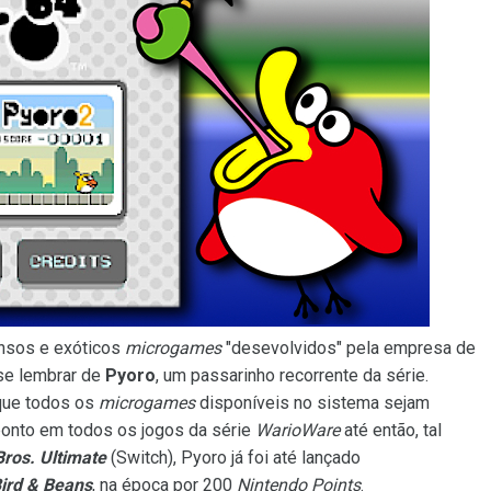
ensos e exóticos
microgames
"desevolvidos" pela empresa de
se lembrar de
Pyoro
, um passarinho recorrente da série.
que todos os
microgames
disponíveis no sistema sejam
ponto em todos os jogos da série
WarioWare
até então, tal
ros. Ultimate
(Switch), Pyoro já foi até lançado
ird & Beans
, na época por 200
Nintendo Points
.