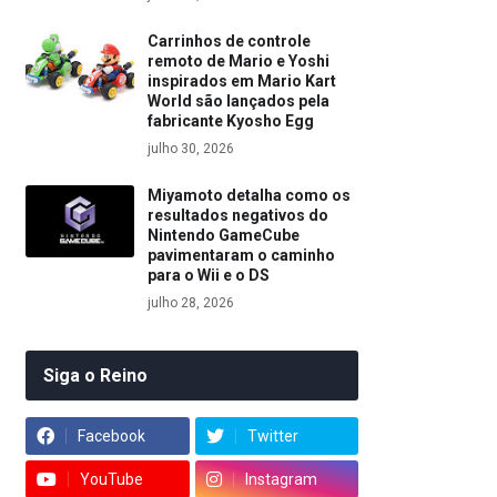
Carrinhos de controle
remoto de Mario e Yoshi
inspirados em Mario Kart
World são lançados pela
fabricante Kyosho Egg
julho 30, 2026
Miyamoto detalha como os
resultados negativos do
Nintendo GameCube
pavimentaram o caminho
para o Wii e o DS
julho 28, 2026
Siga o Reino
Facebook
Twitter
YouTube
Instagram