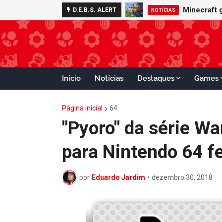
Minecraft 
D.E.B.S. ALERT
NOTÍCIAS
Início
Notícias
Destaques
Games
Página inicial
64
"Pyoro" da série W
para Nintendo 64 fe
por
Eduardo Jardim
•
dezembro 30, 2018