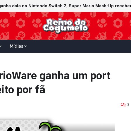
ganha data no Nintendo Switch 2; Super Mario Mash-Up receberá
Mídias
arioWare ganha um port
ito por fã
0