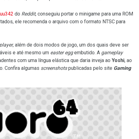
uu342
do
Reddit
, conseguiu portar o minigame para uma ROM
ltados, ele recomenda o arquivo com o formato NTSC para
player
, além de dois modos de jogo, um dos quais deve ser
izáveis e até mesmo um
easter egg
embutido. A
gameplay
adentes com uma língua elástica que daria inveja ao
Yoshi
, ao
o. Confira algumas
screenshots
publicadas pelo site
Gaming