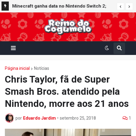
Minecraft ganha data no Nintendo Switch 2;
Super Mario Mash-Up receberá atualização
gráfica exclusiva
Página inicial
Notícias
Chris Taylor, fã de Super
Smash Bros. atendido pela
Nintendo, morre aos 21 anos
por
Eduardo Jardim
•
setembro 25, 2018
1