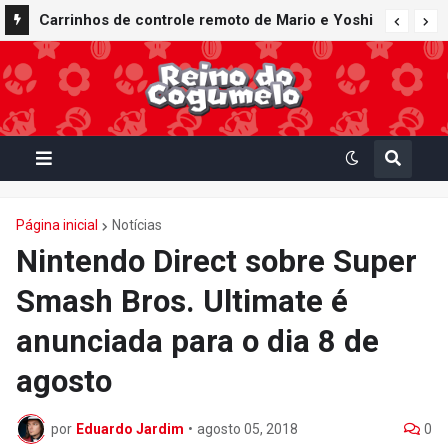
Carrinhos de controle remoto de Mario e Yoshi
inspirados em Mario Kart World são lançados
pela fabricante Kyosho Egg
Página inicial
Notícias
Nintendo Direct sobre Super
Smash Bros. Ultimate é
anunciada para o dia 8 de
agosto
por
Eduardo Jardim
•
agosto 05, 2018
0