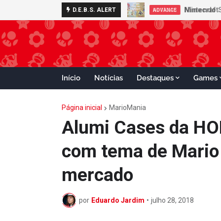
Nintendo S
D.E.B.S. ALERT
ADVANCE
Início
Notícias
Destaques
Games
Página inicial
MarioMania
Alumi Cases da HOR
com tema de Mario
mercado
por
Eduardo Jardim
•
julho 28, 2018