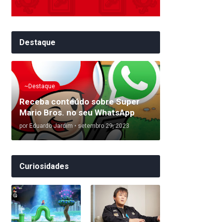
Destaque
~Destaque
Receba conteúdo sobre Super
Mario Bros. no seu WhatsApp
por
Eduardo Jardim
•
setembro 29, 2023
Curiosidades