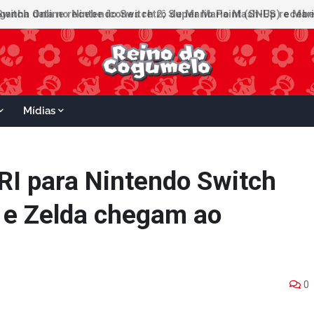
witch Online recebe ícones retrô de Mario Paint (SNES) e Mario
Mídias
I para Nintendo Switch
 e Zelda chegam ao
0