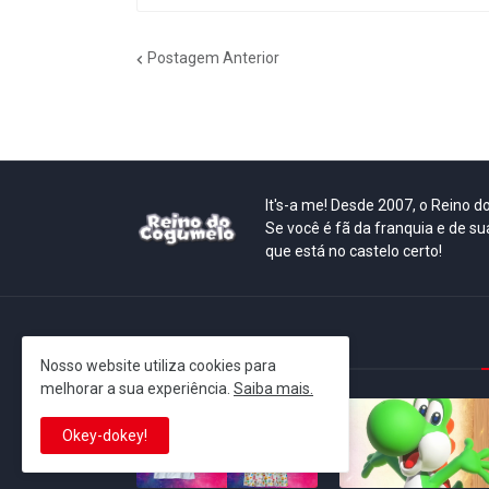
Postagem Anterior
It's-a me! Desde 2007, o Reino 
Se você é fã da franquia e de su
que está no castelo certo!
This is cinema!
Nosso website utiliza cookies para
melhorar a sua experiência.
Saiba mais.
Okey-dokey!