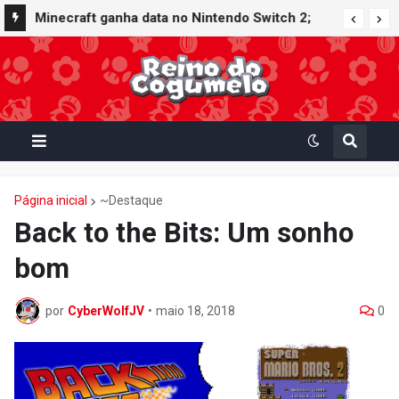
Minecraft ganha data no Nintendo Switch 2;
Super Mario Mash-Up receberá atualização
gráfica exclusiva
Página inicial
~Destaque
Back to the Bits: Um sonho
bom
por
CyberWolfJV
•
maio 18, 2018
0