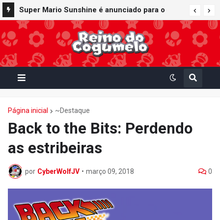
Super Mario Sunshine é anunciado para o
Nintendo GameCube - Nintendo Classics do
Nintendo Switch Online
Página inicial
~Destaque
Back to the Bits: Perdendo
as estribeiras
por
CyberWolfJV
•
março 09, 2018
0