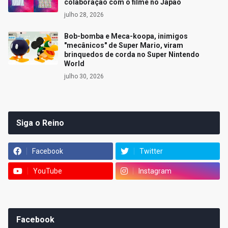
colaboração com o filme no Japão
julho 28, 2026
Bob-bomba e Meca-koopa, inimigos
"mecânicos" de Super Mario, viram
brinquedos de corda no Super Nintendo
World
julho 30, 2026
Siga o Reino
Facebook
Twitter
YouTube
Instagram
Facebook