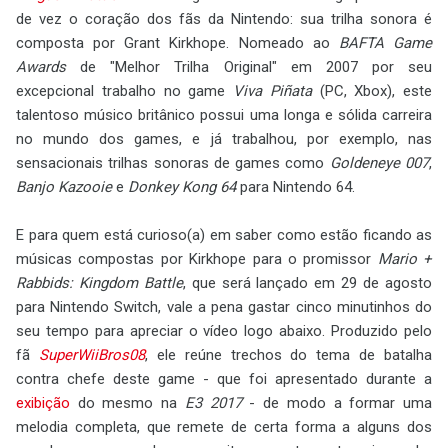
de vez o coração dos fãs da Nintendo: sua trilha sonora é
composta por Grant Kirkhope. Nomeado ao
BAFTA Game
Awards
de "Melhor Trilha Original" em 2007 por seu
excepcional trabalho no game
Viva Piñata
(PC, Xbox), este
talentoso músico britânico possui uma longa e sólida carreira
no mundo dos games, e já trabalhou, por exemplo, nas
sensacionais trilhas sonoras de games como
Goldeneye 007
,
Banjo Kazooie
e
Donkey Kong 64
para Nintendo 64.
E para quem está curioso(a) em saber como estão ficando as
músicas compostas por Kirkhope para o promissor
Mario +
Rabbids: Kingdom Battle
, que será lançado em 29 de agosto
para Nintendo Switch, vale a pena gastar cinco minutinhos do
seu tempo para apreciar o vídeo logo abaixo. Produzido pelo
fã
SuperWiiBros08
, ele reúne trechos do tema de batalha
contra chefe deste game - que foi apresentado durante a
exibição
do mesmo na
E3 2017
- de modo a formar uma
melodia completa, que remete de certa forma a alguns dos