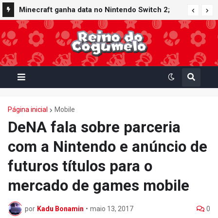
Minecraft ganha data no Nintendo Switch 2;
Super Mario Mash-Up receberá atualização
gráfica exclusiva
Página inicial
Mobile
DeNA fala sobre parceria
com a Nintendo e anúncio de
futuros títulos para o
mercado de games mobile
por
Kadu Bonamin
•
maio 13, 2017
0