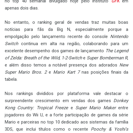
no top 40 semanal divulgado hoje pelo instituto
GFK
em
apenas dois dias.
No entanto, o ranking geral de vendas traz muitas boas
notícias para fãs da Big N, especialmente porque a
empolgação pelo lançamento recente do console
Nintendo
Switch
continua em alta na região, colaborando para um
excelente desempenho dos games de lançamento
The Legend
of Zelda: Breath of the Wild
,
1-2-Switch
e
Super Bomberman R
,
e além disso temos a notável presença dos adorados
New
Super Mario Bros. 2
e
Mario Kart 7
nas posições finais da
tabela.
Nos rankings divididos por plataforma vale destacar o
surpreendente crescimento em vendas dos games
Donkey
Kong Country: Tropical Freeze
e
Super Mario Maker
entre
jogadores do Wii U, e a forte participação de games da série
Mario e parceiras no top 10 dedicado aos sistemas da família
3DS, que inclui títulos como o recente
Poochy & Yoshi's