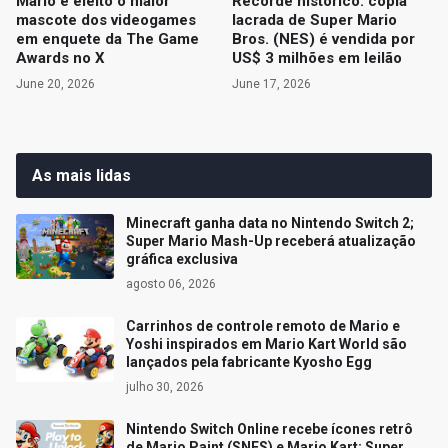
Mario é eleito o maior
Recorde histórico: cópia
mascote dos videogames
lacrada de Super Mario
em enquete da The Game
Bros. (NES) é vendida por
Awards no X
US$ 3 milhões em leilão
June 20, 2026
June 17, 2026
As mais lidas
Minecraft ganha data no Nintendo Switch 2;
Super Mario Mash-Up receberá atualização
gráfica exclusiva
agosto 06, 2026
Carrinhos de controle remoto de Mario e
Yoshi inspirados em Mario Kart World são
lançados pela fabricante Kyosho Egg
julho 30, 2026
Nintendo Switch Online recebe ícones retrô
de Mario Paint (SNES) e Mario Kart: Super