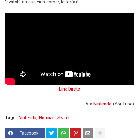
"switch" na sua vida gamer, leitor(a)!
Link Direto
Via
Nintendo
(YouTube)
Tags:
Nintendo
Notícias
Switch
Facebook