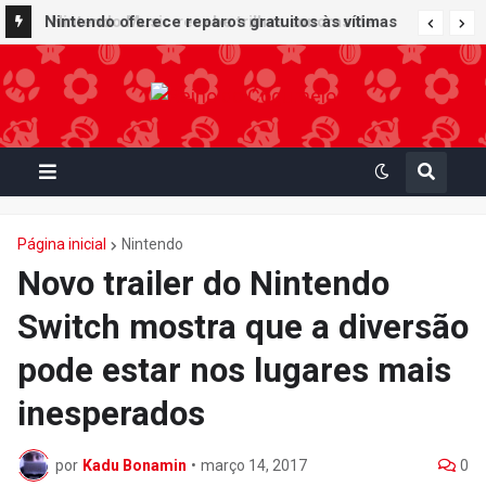
Nintendo Music recebe trilhas sonoras de
Nintendo oferece reparos gratuitos às vítimas
Virtual Boy Wario Land, Mario Clash e Mario's
do terremoto de Kumamoto e doa 50 milhões
Tennis em adição histórica ao catálogo
de ienes à Cruz Vermelha
Página inicial
Nintendo
Novo trailer do Nintendo
Switch mostra que a diversão
pode estar nos lugares mais
inesperados
por
Kadu Bonamin
•
março 14, 2017
0