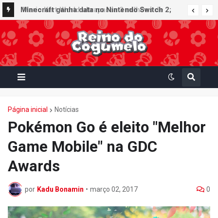
Minecraft ganha data no Nintendo Switch 2;
Super Mario Mash-Up receberá atualização
gráfica exclusiva
Página inicial
Notícias
Pokémon Go é eleito "Melhor
Game Mobile" na GDC
Awards
por
Kadu Bonamin
•
março 02, 2017
0