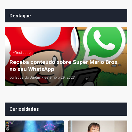
Destaque
~Destaque
Receba conteúdo sobre Super Mario Bros.
no seu WhatsApp
por
Eduardo Jardim
•
setembro 29, 2023
Curiosidades