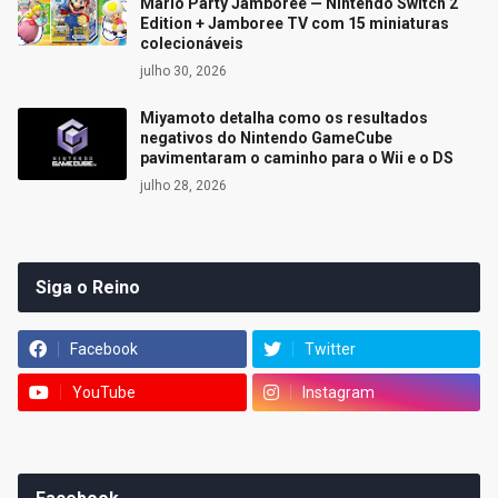
Mario Party Jamboree — Nintendo Switch 2
Edition + Jamboree TV com 15 miniaturas
colecionáveis
julho 30, 2026
Miyamoto detalha como os resultados
negativos do Nintendo GameCube
pavimentaram o caminho para o Wii e o DS
julho 28, 2026
Siga o Reino
Facebook
Twitter
YouTube
Instagram