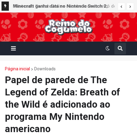
Nintendo Switch Online recebe ícones retrô de
Minecraft ganha data no Nintendo Switch 2;
Mario Paint (SNES) e Mario Kart: Super Circuit
Super Mario Mash-Up receberá atualização
(GBA)
gráfica exclusiva
Página inicial
Downloads
Papel de parede de The
Legend of Zelda: Breath of
the Wild é adicionado ao
programa My Nintendo
americano