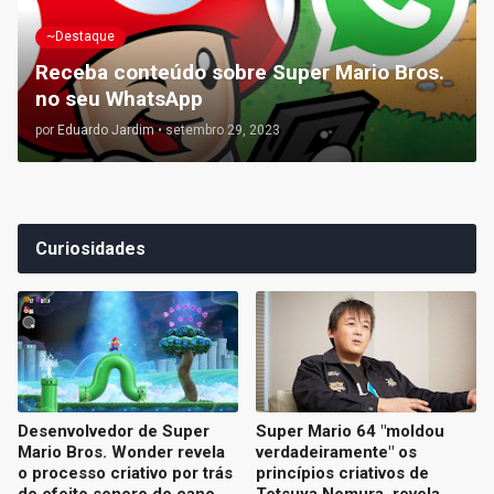
~Destaque
Receba conteúdo sobre Super Mario Bros.
no seu WhatsApp
por
Eduardo Jardim
•
setembro 29, 2023
Curiosidades
Desenvolvedor de Super
Super Mario 64 "moldou
Mario Bros. Wonder revela
verdadeiramente" os
o processo criativo por trás
princípios criativos de
do efeito sonoro do cano
Tetsuya Nomura, revela