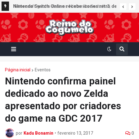
Nintendo Switch Online recebe ícones retrô de
Mario Paint (SNES) e Mario Kart: Super Circuit
(GBA)
Página inicial
Eventos
Nintendo confirma painel
dedicado ao novo Zelda
apresentado por criadores
do game na GDC 2017
por
Kadu Bonamin
•
fevereiro 13, 2017
0