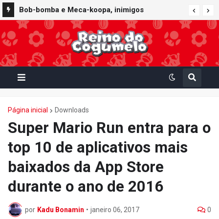
Bob-bomba e Meca-koopa, inimigos
"mecânicos" de Super Mario, viram brinquedos
de corda no Super Nintendo World
Página inicial
Downloads
Super Mario Run entra para o
top 10 de aplicativos mais
baixados da App Store
durante o ano de 2016
por
Kadu Bonamin
•
janeiro 06, 2017
0