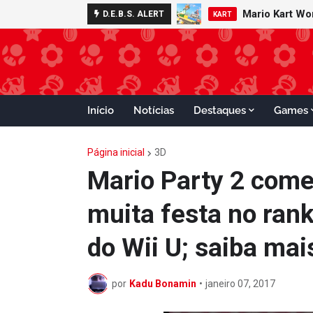
Minecraft 
D.E.B.S. ALERT
NOTÍCIAS
Início
Notícias
Destaques
Games
Página inicial
3D
Mario Party 2 come
muita festa no ran
do Wii U; saiba mai
por
Kadu Bonamin
•
janeiro 07, 2017