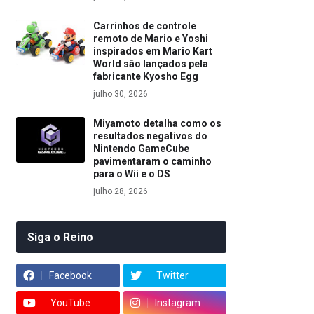
Carrinhos de controle
remoto de Mario e Yoshi
inspirados em Mario Kart
World são lançados pela
fabricante Kyosho Egg
julho 30, 2026
Miyamoto detalha como os
resultados negativos do
Nintendo GameCube
pavimentaram o caminho
para o Wii e o DS
julho 28, 2026
Siga o Reino
Facebook
Twitter
YouTube
Instagram