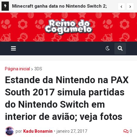
Minecraft ganha data no Nintendo Switch 2;
Super Mario Mash-Up receberá atualização
gráfica exclusiva
Página inicial
3DS
Estande da Nintendo na PAX
South 2017 simula partidas
do Nintendo Switch em
interior de avião; veja fotos
por
Kadu Bonamin
•
janeiro 27, 2017
0