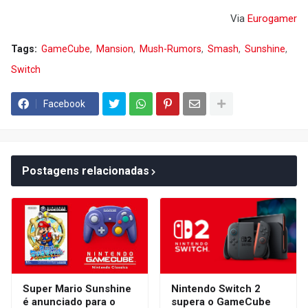
Via
Eurogamer
Tags:
GameCube
Mansion
Mush-Rumors
Smash
Sunshine
Switch
Facebook
Postagens relacionadas
Super Mario Sunshine
Nintendo Switch 2
é anunciado para o
supera o GameCube