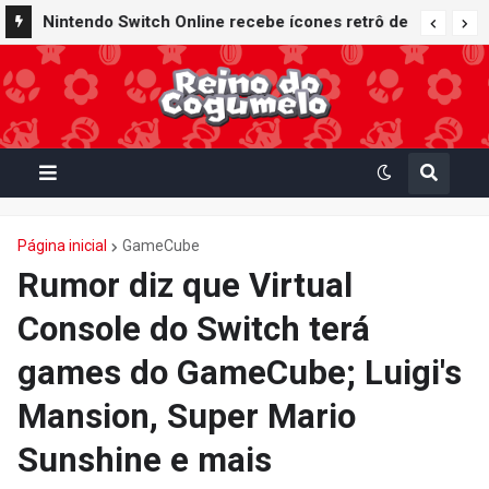
Nintendo Switch Online recebe ícones retrô de
Mario Paint (SNES) e Mario Kart: Super Circuit
(GBA)
Página inicial
GameCube
Rumor diz que Virtual
Console do Switch terá
games do GameCube; Luigi's
Mansion, Super Mario
Sunshine e mais