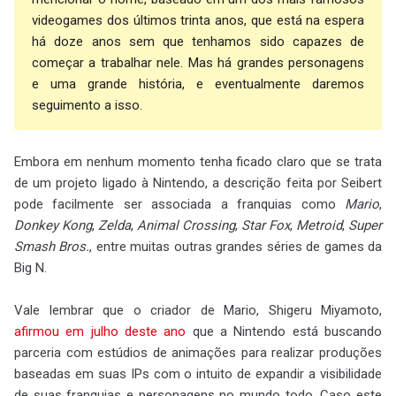
videogames dos últimos trinta anos, que está na espera
há doze anos sem que tenhamos sido capazes de
começar a trabalhar nele. Mas há grandes personagens
e uma grande história, e eventualmente daremos
seguimento a isso.
Embora em nenhum momento tenha ficado claro que se trata
de um projeto ligado à Nintendo, a descrição feita por Seibert
pode facilmente ser associada a franquias como
Mario
,
Donkey Kong
,
Zelda
,
Animal Crossing
,
Star Fox
,
Metroid
,
Super
Smash Bros.
, entre muitas outras grandes séries de games da
Big N.
Vale lembrar que o criador de Mario, Shigeru Miyamoto,
afirmou em julho deste ano
que a Nintendo está buscando
parceria com estúdios de animações para realizar produções
baseadas em suas IPs com o intuito de expandir a visibilidade
de suas franquias e personagens no mundo todo. Caso este