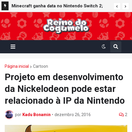
Minecraft ganha data no Nintendo Switch 2;
Super Mario Mash-Up receberá atualização
gráfica exclusiva
Página inicial
Cartoon
Projeto em desenvolvimento
da Nickelodeon pode estar
relacionado à IP da Nintendo
por
Kadu Bonamin
•
dezembro 26, 2016
2